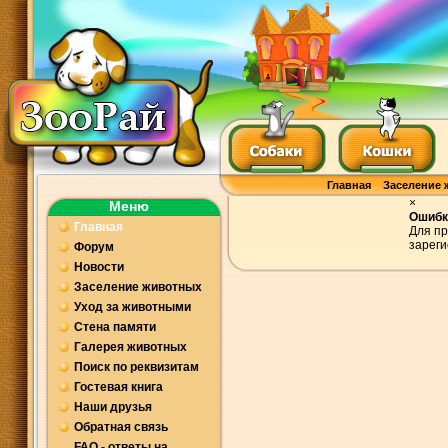
Главная
Заселение 
×
Меню
Ошибк
Главная
Для пр
зареги
Форум
Новости
Заселение животных
Уход за животными
Стена памяти
Галерея животных
Поиск по реквизитам
Гостевая книга
Наши друзья
Обратная связь
FAQ - ответы на