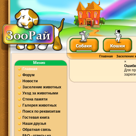
Главная
Заселение 
×
Меню
Ошибк
Главная
Для пр
зареги
Форум
Новости
Заселение животных
Уход за животными
Стена памяти
Галерея животных
Поиск по реквизитам
Гостевая книга
Наши друзья
Обратная связь
FAQ - ответы на