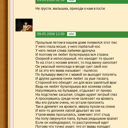
Не грусти, малышка, приходи к нам в гости.
09.05.2008 12:00
olsi
Прошлым летом в нашем доме появился этот пес
У него глаза косые, у него горбатый нос
У него лихая слава забияки-драчуна
И поэтому не любит бультерьера вся страна
Озорной и непослушный, что находит то грызет
То на стол с ногами влезет, то под ванну заползет
Он ужасный непоседа и везде сует свой нос
И за это его мама называет - пылесос
По бульвару вместе с мамой он выходит погулять
И других щенков гоняя любит за уши таскать
Стороной его обходят ,он для всех заклятый враг
Ведь не любят бультерьера все хозяева собак
Нагулявшись на бульваре, отдыхает от проказ
На подстилке засыпая, сладко щурит хитрый глаз
А проснувшись среди ночи залезает на кровать
Мы его ругали очень, но устали прогонять
Так и дремлет на кровати, кверху пузом на спине
И кого-то догоняя лапой дрыгает во сне
Утром мама просыпаясь, замечает этот стыд
На полу свернулся папа, булька рядышком храпит
Если он набедокурил, то расстроенный идет
Потому что точно знает, что от мамы попадет