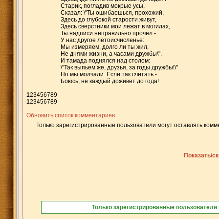
Старик, погладив мокрые усы,
Сказал: \"Ты ошибаешься, прохожий,
Здесь до глубокой старости живут,
Здесь сверстники мои лежат в могилах,
Ты надписи неправильно прочел -
У нас другое летоисчисленье:
Мы измеряем, долго ли ты жил,
Не днями жизни, а часами дружбы\".
И тамада поднялся над столом:
\"Так выпьем же, друзья, за годы дружбы!\"
Но мы молчали. Если так считать -
Боюсь, не каждый доживет до года!
1
2
3
4
5
6
7
8
9
1
2
3
4
5
6
7
8
9
Обновить список комментариев
Только зарегистрированные пользователи могут оставлять комм
Показать/с
Только зарегистрированные пользователи 