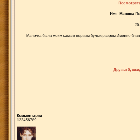
Посмотреть
Имя:
Маняша
По
25
Манечка была моим самым первым бультерьером.Именно благод
Друзья 0, ож
Комментарии
1
2
3
4
5
6
7
8
9