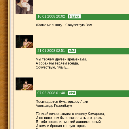
10.01.2008 20:02
Натка
Жалко малышку... Сочувствую Вам...
21.01.2008 02:51
olsi
Мы теряем друзей временами,
А собак мы теряем всегда.
Сочувствую, плачу....
07.02.2008 01:40
olsi
Посвящается бультерьеру Лаки
Александр Розенбаум
Тёплый вечер входил в тишину Комарова,
И не ново нам было встречать его врозь.
Я тебе постелил мягкий лапник еловый
И земли бросил тёплую горсть.