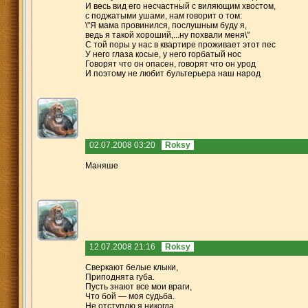
И весь вид его несчастный с виляющим хвостом,
с поджатыми ушами, нам говорит о том:
\"Я мама провинился, послушным буду я,
ведь я такой хороший,...ну похвали меня\"
С той поры у нас в квартире проживает этот пес
У него глаза косые, у него горбатый нос
Говорят что он опасен, говорят что он урод
И поэтому не любит бультерьера наш народ
02.07.2008 03:20
Roksy
Маняше
12.07.2008 21:16
Roksy
Сверкают белые клыки,
Приподнята губа.
Пусть знают все мои враги,
Что бой — моя судьба.
Не отступлю я никогда,