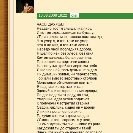
10.08.2008 18:22
olsi
ЧАСЫ ДРУЖБЫ
Недавно тост я слышал на пиру,
И вот он здесь записан на бумагу.
\"Приснилось мне,- сказал нам тамада,
Что умер я, и все-таки не умер,
Что я не жив, и все-таки лежит
Передо мной последняя дорога.
Я шел по ней без хлеба, без огня,
Кругом качалась белая равнина,
Присевшие на корточки холмы
На согнутых хребтах держали небо.
Я шел по ней, весь день я не видал
Ни дыма, ни жилья, ни перекрестка,
Торчали вместо верстовых столбов
Могильные обломанные плиты -
Я надписи истертые читал,
Здесь были похоронены младенцы,
По две недели от роду, по три,
Умершие, едва успев родиться.
К полуночи я встретил старика,
Седой, как лунь, сидел он у дороги
И пил из рога черное вино,
Пахучим козьим сыром заедая.
\"Скажи, отец,- спросил я у него,-
Ты сыр жуешь, ты пьешь вино из рога,
Как дожил ты до старости такой
Здесь, где никто не доживал до года?\"