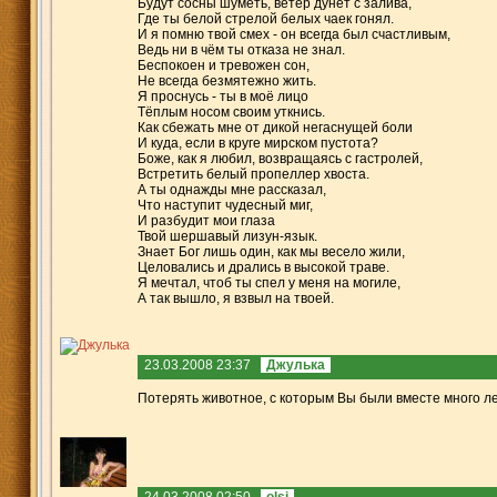
Будут сосны шуметь, ветер дунет с залива,
Где ты белой стрелой белых чаек гонял.
И я помню твой смех - он всегда был счастливым,
Ведь ни в чём ты отказа не знал.
Беспокоен и тревожен сон,
Не всегда безмятежно жить.
Я проснусь - ты в моё лицо
Тёплым носом своим уткнись.
Как сбежать мне от дикой негаснущей боли
И куда, если в круге мирском пустота?
Боже, как я любил, возвращаясь с гастролей,
Встретить белый пропеллер хвоста.
А ты однажды мне рассказал,
Что наступит чудесный миг,
И разбудит мои глаза
Твой шершавый лизун-язык.
Знает Бог лишь один, как мы весело жили,
Целовались и дрались в высокой траве.
Я мечтал, чтоб ты спел у меня на могиле,
А так вышло, я взвыл на твоей.
23.03.2008 23:37
Джулька
Потерять животное, с которым Вы были вместе много лет
24.03.2008 02:50
olsi