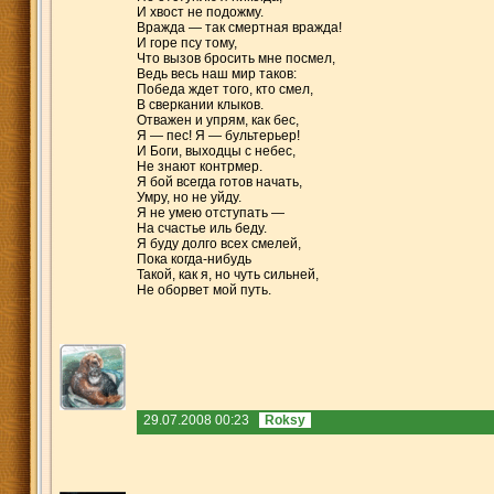
И хвост не подожму.
Вражда — так смертная вражда!
И горе псу тому,
Что вызов бросить мне посмел,
Ведь весь наш мир таков:
Победа ждет того, кто смел,
В сверкании клыков.
Отважен и упрям, как бес,
Я — пес! Я — бультерьер!
И Боги, выходцы с небес,
Не знают контрмер.
Я бой всегда готов начать,
Умру, но не уйду.
Я не умею отступать —
На счастье иль беду.
Я буду долго всех смелей,
Пока когда-нибудь
Такой, как я, но чуть сильней,
Не оборвет мой путь.
29.07.2008 00:23
Roksy