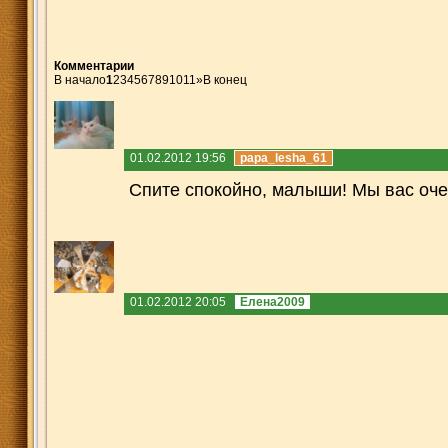
Комментарии
В начало
1
2
3
4
5
6
7
8
9
10
11
»
В конец
01.02.2012 19:56
papa_lesha_61
Спите спокойно, малыши! Мы вас оч
01.02.2012 20:05
Елена2009