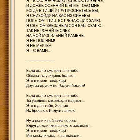
Я – В СОЛНЕЧНОМ ОТ СПЕЛОСТИ ЗЕРНЕ,
И ДОЖДЬ ОСЕННИЙ ШЕПЧЕТ ОБО МНЕ.
КОГДА В ТИШИ УТРА ПРОСНЕТЕСЬ ВЫ,
Я СНИЗОЙДУ НА ВАС ИЗ СИНЕВЫ
ПОЛЕТОМ ПТИЦ, ВСТРЕЧАЮЩИХ ЗАРЮ.
Я СВЕТОМ ЗВЕЗДНЫМ СОН ВАШ ОЗАРЮ –
ТАК НЕ РОНЯЙТЕ СЛЕЗ
НА МОЙ МОГИЛЬНЫЙ КАМЕНЬ:
Я НЕ ПОД НИМ!
Я НЕ МЕРТВА.
Я – С ВАМИ…
----------------------
Если долго смотреть на небо
Облака ты увидишь белые...
Это я и мои товарищи
Друг за другом по Радуге бегаем!
Если долго смотреть на небо
Ты увидишь как звёзды падают...
Это я для тебя, Хозяин
Их бросаю с Радуги лапкою!
Ну а если из облачка серого
Вдруг дождинки на землю закапают...
Это я и мои товарищи -
Мы соскучились...и заплакали...