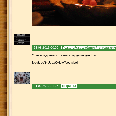
23.08.2013 00:05
Пожалуйста-дублируйте-коллажик
Этот подарочек,от наших сердечек,для Вас.
[youtube]f4vUbxKAiow[/youtube]
01.02.2012 21:26
кэтрин73