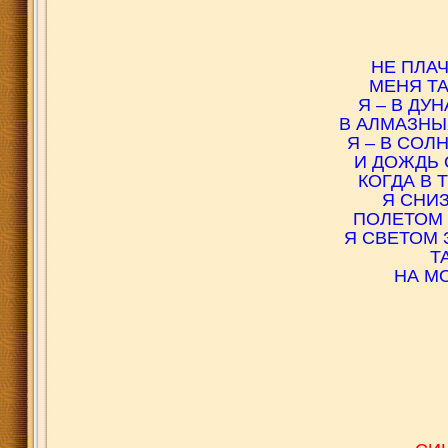
НЕ ПЛАЧ
МЕНЯ ТА
Я – В ДУ
В АЛМАЗНЫ
Я – В СОЛ
И ДОЖДЬ 
КОГДА В 
Я СНИ
ПОЛЕТОМ 
Я СВЕТОМ 
Т
НА М