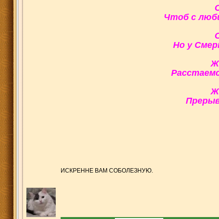
Чтоб с люби
Но у Смер
Ж
Расстаемс
Ж
Прерыв
ИСКРЕННЕ ВАМ СОБОЛЕЗНУЮ.