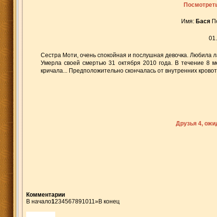
Посмотреть
Имя:
Бася
П
01
Сестра Моти, очень спокойная и послушная девочка. Любила ла
Умерла своей смертью 31 октября 2010 года. В течение 8 м
кричала... Предположительно скончалась от внутренних крово
Друзья 4, ож
Комментарии
В начало
1
2
3
4
5
6
7
8
9
10
11
»
В конец