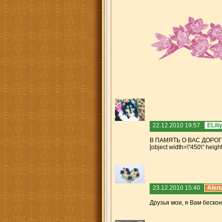
22.12.2010 19:57
ELili
В ПАМЯТЬ О ВАС ДОРО
[object width=\"450\" heigh
23.12.2010 15:40
Alen
Друзья мои, я Вам бес