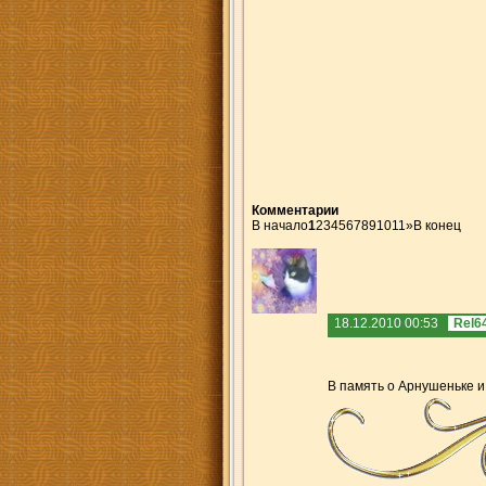
Комментарии
В начало
1
2
3
4
5
6
7
8
9
10
11
»
В конец
18.12.2010 00:53
Rel6
В память о Арнушеньке и 