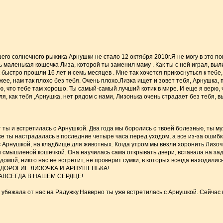
го солнечного рыжика Арнушки не стало 12 октября 2010г.Я не могу в это пов
ь маленькая кошечка Лиза, которой ты заменил маму . Как ты с ней играл, вы
быстро прошли 16 лет и семь месяцев . Мне так хочется прикоснуться к тебе,
, нам так плохо без тебя. Очень плохо.Лизка ищет и зовет тебя, Арнушка, по 
раю, что тебе там хорошо. Ты самый-самый лучший котик в мире. И еще я в
ля, как тебя ,Арнушка, нет рядом с нами, Лизонька очень страдает без тебя
т ты и встретилась с Арнушкой. Два года мы боролись с твоей болезнью, ты 
 ты настрадалась в последние четыре часа перед уходом, а все из-за ошибки 
Арнушкой, на кладбище для животных. Когда утром мы везли хоронить Лизочку
 смышленой кошечкой. Она научилась сама открывать двери, вставала на задние
домой, никто нас не встретит, не проверит сумки, в которых всегда находили
 ДОРОГИЕ ЛИЗОЧКА И АРНУШЕНЬКА!
АВСЕГДА В НАШЕМ СЕРДЦЕ!
ы убежала от нас на Радужку.Наверно ты уже встретилась с Арнушкой. Сейчас 