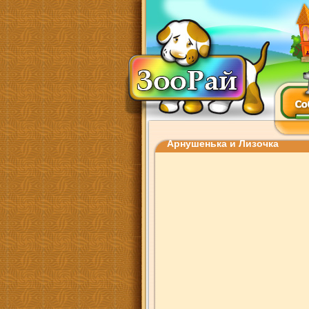
Арнушенька и Лизочка