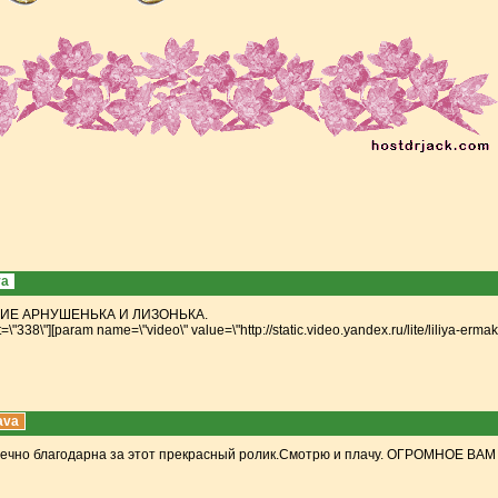
ya
ГИЕ АРНУШЕНЬКА И ЛИЗОНЬКА.
t=\"338\"][param name=\"video\" value=\"http://static.video.ya
ndex.ru/lite/liliya-erma
ava
конечно благодарна за этот прекрасный ролик.Смотрю и плачу. ОГРОМНО