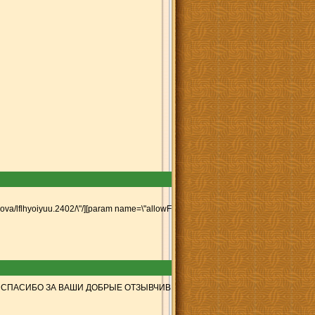
kova/l
flhyoiyuu.2402/\"/][param name=\"allowFullScreen\" value=\"true\"/][param name
Е ВАМ СПАСИБО ЗА ВАШИ ДОБРЫЕ ОТЗЫВЧИВЫЕ СЕРДЦА.