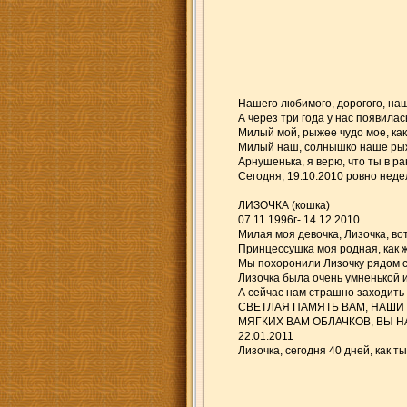
Нашего любимого, дорогого, наше
А через три года у нас появилас
Милый мой, рыжее чудо мое, как 
Милый наш, солнышко наше рыжее
Арнушенька, я верю, что ты в 
Сегодня, 19.10.2010 ровно неде
ЛИЗОЧКА (кошка)
07.11.1996г- 14.12.2010.
Милая моя девочка, Лизочка, во
Принцессушка моя родная, как же
Мы похоронили Лизочку рядом с 
Лизочка была очень умненькой и
А сейчас нам страшно заходить 
СВЕТЛАЯ ПАМЯТЬ ВАМ, НАШИ
МЯГКИХ ВАМ ОБЛАЧКОВ, ВЫ Н
22.01.2011
Лизочка, сегодня 40 дней, как т