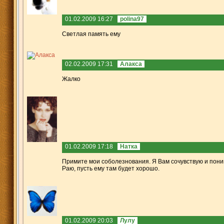
01.02.2009 16:27
polina97
Светлая память ему
02.02.2009 17:31
Алакса
Жалко
01.02.2009 17:18
Натка
Примите мои соболезнования. Я Вам сочувствую и поним
Раю, пусть ему там будет хорошо.
01.02.2009 20:03
Лулу