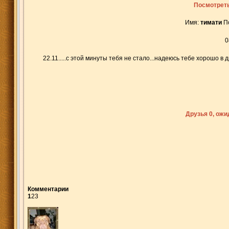
Посмотреть
Имя:
тимати
П
0
22.11.....с этой минуты тебя не стало...надеюсь тебе хорошо в 
Друзья 0, ож
Комментарии
1
2
3