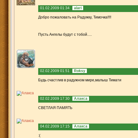
01.02.2009 01:34
alari
Добро пожаловать на Радужку, Тимочка!!!!
Пусть Ангелы будут с тобой.....
02.02.2009 01:51
Roksy
Будь счастлив в радужном мире,малыш Тимати
02.02.2009 17:30
Алакса
СВЕТЛАЯ ПАМЯТЬ
04.02.2009 17:15
Алакса
:(