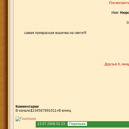
Посмотреть
Имя:
Нюр
0
самая прекрасная кошечка на свете!!!
Друзья 0, ож
Комментарии
В начало
1
2
3
4
5
6
7
8
9
10
11
»
В конец
13.07.2008 02:23
Гошенька