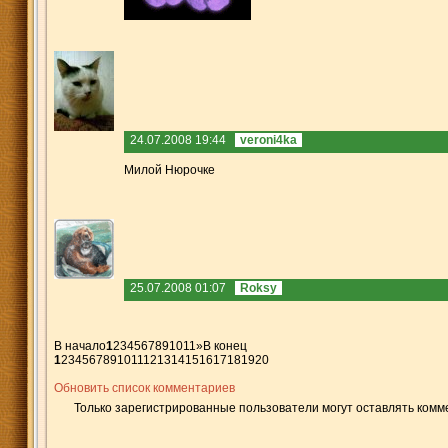
24.07.2008 19:44
veroni4ka
Милой Нюрочке
25.07.2008 01:07
Roksy
В начало
1
2
3
4
5
6
7
8
9
10
11
»
В конец
1
2
3
4
5
6
7
8
9
10
11
12
13
14
15
16
17
18
19
20
Обновить список комментариев
Только зарегистрированные пользователи могут оставлять комм