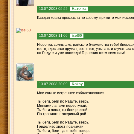
13.07.2008 05:52
Наточка
Каждая кошка прекрасна по своему, примите мои искрен
13.07.2008 11:06
isel60
Нюрочка, солнышко, райского блаженства тебе! Вперед
гостя, здесь все дружат, резвятся, унывать и скучать з
на Радуге и уже навсегда! Терпения всем-всем нам!
13.07.2008 20:09
Roksy
Мои самые искреннее соболезнования.
Ты беги, беги по Радуге, зверь,
Мягкими лапами переступай,
Ты беги легко, ты беги резвей -
По тропинке в звериный рай.
Ты беги, беги по Радуге, зверь,
Горделиво хвост поднимай,
Ты беги, беги - для тебя теперь