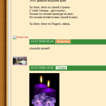
Этот дивный кошачий край.
Ты беги, беги по своей стране -
У тебя теперь - дел полно...
Только по ночам приходи ко мне -
По ночам посвети мне луной в окно.
Ты беги, беги по Радуге, зверь..
14.07.2008 05:24
Нюрочка
спасибо всем!!!
15.07.2008 19:30
Синди