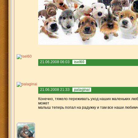
21.06.2008 06:03
isel60
21.06.2008 21:33
palaginai
Конечно, тяжело переживать уход наших маленьких любим
может
малыш теперь попал на радужку и там все наши любимч