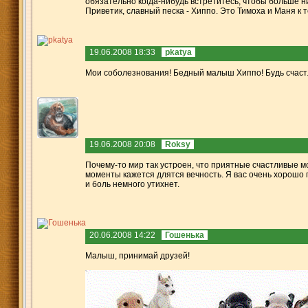
обязательно когда-нибудь встретитесь, чтобы больше н
Приветик, славный песка - Хиппо. Это Тимоха и Маня к т
19.06.2008 18:33
pkatya
Мои соболезнования! Бедный малыш Хиппо! Будь счастл
19.06.2008 20:08
Roksy
Почему-то мир так устроен, что приятные счастливые м
моменты кажется длятся вечность. Я вас очень хорошо 
и боль немного утихнет.
20.06.2008 14:22
Гошенька
Малыш, принимай друзей!