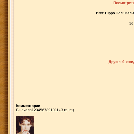
Посмотреть
Имя:
Hippo
Пол: Маль
16
Друзья 0, ож
Комментарии
В начало
1
2
3
4
5
6
7
8
9
10
11
»
В конец