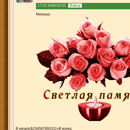
17.07.2008 02:02
Roksy
Малышу
В начало
1
2
3
4
5
6
7
8
9
10
11
»
В конец