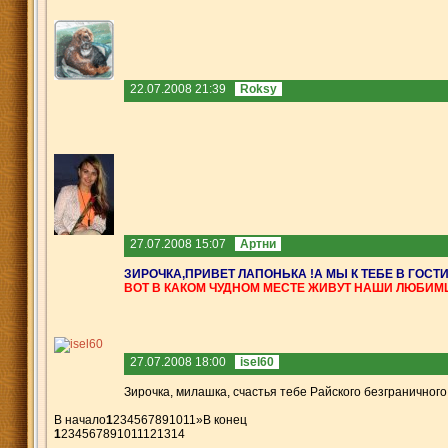
22.07.2008 21:39
Roksy
27.07.2008 15:07
Артни
ЗИРОЧКА,ПРИВЕТ ЛАПОНЬКА !А МЫ К ТЕБЕ В ГОСТИ
ВОТ В КАКОМ ЧУДНОМ МЕСТЕ ЖИВУТ НАШИ ЛЮБИМ
27.07.2008 18:00
isel60
Зирочка, милашка, счастья тебе Райского безграничного
В начало
1
2
3
4
5
6
7
8
9
10
11
»
В конец
1
2
3
4
5
6
7
8
9
10
11
12
13
14