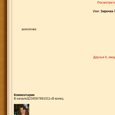
Посмотреть
Имя:
Зирочка
ангелочек
Друзья 0, ож
Комментарии
В начало
1
2
3
4
5
6
7
8
9
10
11
»
В конец