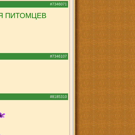
#7346071
ЛЯ ПИТОМЦЕВ
#7346107
#8185310