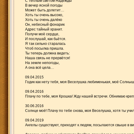
С тёплым светом Надежды
В вечер ясной погоды
Может быть долетит…
Хоть ты очень высоко,
Хоть ты очень далёко
Он, небесный фонарик
Адрес тайный хранит.
Получи моё сердце,
И послушай, как бьётся.
Я так сильно старалась
Чтоб посылка пришла.
Ты теперь должна видеть:
Наша связь не прервётся!
На земле непогоды,
А она всё цела…
09.04.2015
Годик как нету тебя, моя Веселушка любименькая, моё Солнышко
09.04.2016
Плачу по тебе, моя Крошка! Жду нашей встречи. Обнимаю крепк
30.06.2016
Солнце моё! Плачу по тебе снова, моя Веселушка, хотя ты учила
09.04.2019
Ангелы существуют, приходят к людям, посылаются свыше в вид