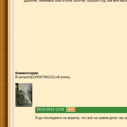
Дорогие, любимые обитатели ЗооРая, прошёл год, как моя малы
Комментарии
В начало
1
2
3
4
5
6
7
8
9
10
11
»
В конец
09.04.2014 13:09
Ani
Я до последнего не верила, что всё на самом деле так 