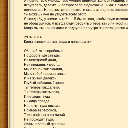
Я помню твою улыбку. Твоё умение примиряться с ситуацией. Т
испугалась, девочка, и повзрослела в одночасье. А как я любл
нежности… Но потом, много позже, я стала это делать постоянн
ты можешь уже не увидеть всего этого.
Я всегда буду помнить тебя… Я бы хотела, чтобы люди изменил
не образумятся. Я всегда буду говорить о тебе, как о личност
Когда мы вышли из дома с подругой в то утро 9 апреля, ровно
29.07.2014
Когда вспоминается, тогда и день памяти
Обещай, что вернёшься
По дороге, где звёзды,
Из неведомой дали,
Неизведанных мест…
Мы с тобой так любили,
Мы с тобой проморгали…
И на жизни далёкой
Грубый стёсанный крест.
Ты теперь так далёко,
Ты теперь так высоко,
И не ходят туда
Никогда поезда.
Не летят туда письма,
Номера телефонов,
Телеграфных всех линий
Не проходят туда.
Лишь небесный фонарик