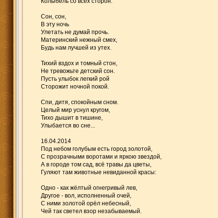
Колыбель со всех сторон.
Сон, сон,
В эту ночь
Улетать не думай прочь.
Материнский нежный смех,
Будь нам лучшей из утех.
Тихий вздох и томный стон,
Не тревожьте детский сон.
Пусть улыбок легкий рой
Сторожит ночной покой.
Спи, дитя, спокойным сном.
Целый мир уснул кругом,
Тихо дышит в тишине,
Улыбается во сне...
16.04.2014
Под небом голубым есть город золотой,
С прозрачными воротами и яркою звездой,
А в городе том сад, всё травы да цветы,
Гуляют там животные невиданной красы:
Одно - как жёлтый огнегривый лев,
Другое - вол, исполненный очей,
С ними золотой орёл небесный,
Чей так светел взор незабываемый.