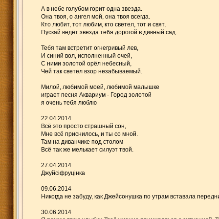
А в небе голубом горит одна звезда.
Она твоя, о ангел мой, она твоя всегда.
Кто любит, тот любим, кто светел, тот и свят,
Пускай ведёт звезда тебя дорогой в дивный сад.
Тебя там встретит огнегривый лев,
И синий вол, исполненный очей,
С ними золотой орёл небесный,
Чей так светел взор незабываемый.
Милой, любимой моей, любимой малышке
играет песня Аквариум - Город золотой
я очень тебя люблю
22.04.2014
Всё это просто страшный сон,
Мне всё приснилось, и ты со мной.
Там на диванчике под столом
Всё так же мелькает силуэт твой.
27.04.2014
Джуйсіфруцінка
09.06.2014
Никогда не забуду, как Джейсонушка по утрам вставала передни
30.06.2014