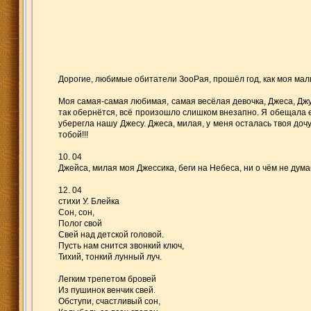
Дорогие, любимые обитатели ЗооРая, прошёл год, как моя малы
Моя самая-самая любимая, самая весёлая девочка, Джеса, Джуню
так обернётся, всё произошло слишком внезапно. Я обещала ей,
уберегла нашу Джесу. Джеса, милая, у меня осталась твоя дочу
тобой!!!
10. 04
Джейса, милая моя Джессика, беги на Небеса, ни о чём не думай
12. 04
стихи У. Блейка
Сон, сон,
Полог свой
Свей над детской головой.
Пусть нам снится звонкий ключ,
Тихий, тонкий лунный луч.
Легким трепетом бровей
Из пушинок венчик свей.
Обступи, счастливый сон,