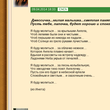
09.04.2014 18:33
ChCh
Джессичка
...милая малышка...светлая памя
Пусть тебе, лапочка, будет хорошо и спокой
Я буду молиться… за крылышки Ангела,
Чтоб легкими были они и чистыми…
Чтоб перышки их никогда не падали…
Чтоб Солнце их грело руками лучистыми…
Я буду молиться… за облачко нежное…
Которое Ангела плавно качает…
Вдыхая в рассветы на встречу надежду…
Ладонями Неба укрыв от печалей…
Я буду молиться… за песнь колыбельную,
Что звездочки тихо поют Ангелочку…
Пусть сон его будет в небесной купели
Спокойным и светлым… и сказочным очень…
Я буду молиться…
(из Инета)