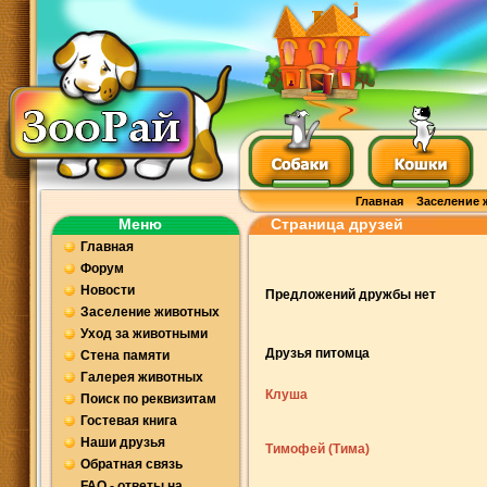
Главная
Заселение 
Меню
Страница друзей
Главная
Форум
Новости
Предложений дружбы нет
Заселение животных
Уход за животными
Друзья питомца
Стена памяти
Галерея животных
Клуша
Поиск по реквизитам
Гостевая книга
Наши друзья
Тимофей (Тима)
Обратная связь
FAQ - ответы на