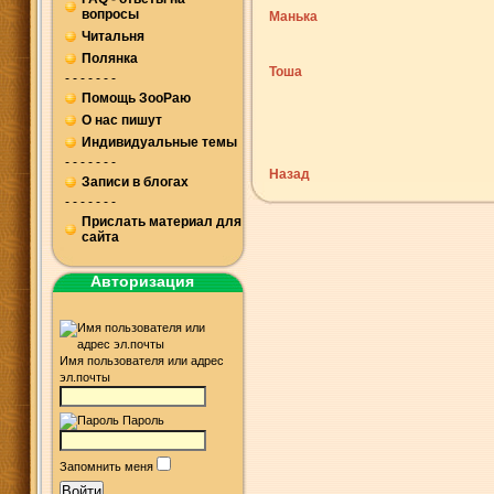
вопросы
Манька
Читальня
Полянка
Тоша
- - - - - - -
Помощь ЗооРаю
О нас пишут
Индивидуальные темы
- - - - - - -
Назад
Записи в блогах
- - - - - - -
Прислать материал для
сайта
Авторизация
Имя пользователя или адрес
эл.почты
Пароль
Запомнить меня
Войти