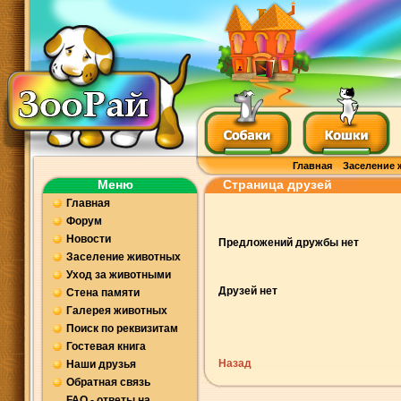
Главная
Заселение 
Меню
Страница друзей
Главная
Форум
Новости
Предложений дружбы нет
Заселение животных
Уход за животными
Друзей нет
Стена памяти
Галерея животных
Поиск по реквизитам
Гостевая книга
Назад
Наши друзья
Обратная связь
FAQ - ответы на