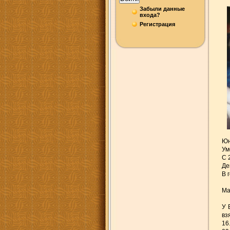
Забыли данные
входа?
Регистрация
Юн
Ум
С 
Де
В 
Ма
У 
вз
16