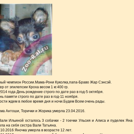
ый чемпион России.Мама-Рони Куколка,папа-Браво Жар Сэнсэй.
ер от эпилепсии Кроха весом 1 кг.400 гр.
2014 года День рождение строго по дате раз в год-5 октября.
нь памяти строго по дате раз в год-11 ноября.
гости ждем в любое время дня и ночи.Будем Всем очень рады.
ма Антоши, Торички и Жорика умерла 23.04.2016.
Вали Ильиной осталось 3 собачки - 2 тоечки Ульсия и Алиса и пуделек Яна 
яла на себя сестра Вали Татьяна.
.10.2016 Яночка умерла в возрасте 12 лет.