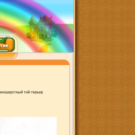
инношерстный той-терьер