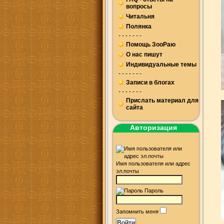
вопросы
Читальня
Полянка
- - - - - - -
Помощь ЗооРаю
О нас пишут
Индивидуальные темы
- - - - - - -
Записи в блогах
- - - - - - -
Прислать материал для
сайта
Авторизация
Имя пользователя или адрес
эл.почты
Пароль
Запомнить меня
Войти