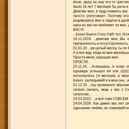
боли...вряд ли она что-то чувств
было 16 лет 7 месяцев Ты ушла 
Девочки мои, я буду помнить вас
просто уничтожает. Поэтому кто
родившуюся мне в ладони в далёк
одна из вас не прибежит ко мне, 
ВАС!!!!
...Бэзил Бьюти Сноу Уайт Кэт (Ас
16.12.2019 ...девочки мои...В
призрачность и потустороннест
01.01.20 ...уж целый месяц ты по
А я всё жду, когда ко мне вернёшьс
Прости меня, хорошая моя...
ПРОСТИ..
25.11.20. ...Асяаааааа...я знаю
однажды услышал её зов...(((((
исполнилось 14 месяцев...а чере
Бэзил, заглядывайте в мои сны...ин
01.12.20 ...год промчался чёрн
сильно скучать, ведь у вас с 
силуэтом...
24.03.2022. ...и всё-таки СОВСЕМ
24.04.2026. Как давно вас нет ря
одинаково люблю, не сомневайтесь