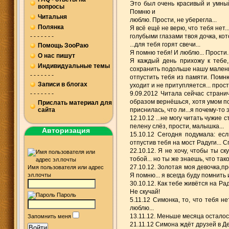
Это был очень красивый и умный
вопросы
Помню и
Читальня
люблю. Прости, не уберегла...
Полянка
Я всё ещё не верю, что тебя нет..
- - - - - - -
голубыми глазами твоя дочка, кот
...для тебя горят свечи...
Помощь ЗооРаю
Я помню тебя! И люблю... Прости.
О нас пишут
Я каждый день прихожу к тебе,
Индивидуальные темы
сохранить подольше нашу маленьку
- - - - - - -
отпустить тебя из памяти. Помню.
Записи в блогах
уходит и не притупляется... прост
- - - - - - -
9.09.2012 Читала сейчас страни
образом вернёшься, хотя умом по
Прислать материал для
сайта
приснилась, что ли...я почему-то э
12.10.12 ...не могу читать чужие 
пелену слёз, прости, малышка...
Авторизация
15.10.12 Сегодня подумала: есл
отпустив тебя на мост Радуги... С
22.10.12. Я не хочу, чтобы ты ск
тобой... но ты же знаешь, что такое д
27.10.12. Золотая моя девочка,пр
Имя пользователя или адрес
эл.почты
Я помню... я всегда буду помнить 
30.10.12. Как тебе живётся на Ра
Не скучай!
Пароль
5.11.12 Симонка, то, что тебя н
люблю...
13.11.12. Меньше месяца осталос
Запомнить меня
21.11.12 Симона ждёт друзей в Де
Войти