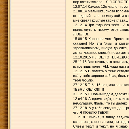
пор очень тяжело... Я ЛЮБЛЮ ТЕБ
12.07.14 Каждое 12е число - грус
21.08.14 Малышка, снова вспомина
страданий... а я не могу зайти в
мне светят круглые карие глаза..
12.12.14 Три года без тебя... А
привыкнуть к твоему отсутств
ЛЮБЛЮ!..
15.09.15 Хорошая моя...Время н
сказано! Но эти "ямы и рытви
"проваливаюсь", иногда до слёз
детка, честное слово!), помогае
12.10.2015 Я ЛЮБЛЮ ТЕБЯ...ДО С
25.11.15 Всю жизнь, что осталась
встретишь меня ТАМ, когда наступ
12.12.15 В память о тебе сегодня
всё у тебя хорошо сейчас, боль т
тебя люблю.
27.12.15 Тебе 15 лет, моя золотая
ТЕБЯ ЛЮБЛЮ!!!!!!!!
31.12.15 С Новым годом, девочка 
12.о4.18 А время идёт, нисколь
небольшим. Жаль, что ты далеко.
27.12.18. А у тебя сегодня день р
что Я ЛЮБЛЮ ТЕБЯ!!!
1.12.19 Симона, я пишу, задыха
ссорьтесь, хорошие мои, вы ведь 
Слёзы текут и текут, но я знаю