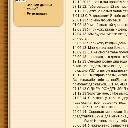
12.12.2012 ...вот и год прошёл без
Забыли данные
27.12.12. Тебе сегодня 12 лет, мо
входа?
31.12.12 Детка, с Новым годом те
Регистрация
7.01.13 С Рождеством! Я тебя лю
20.01.13 Я очень люблю тебя!
01.03.13 У моей золотой доченьк
12.03.13 Я прихожу каждый день, 
12.04.13. Мы будем вместе всегд
они есть...
06.05.13 Я прихожу каждый день..
14.06.13. Мне до сих пор больно...
10.09.13. ...я не смогла тебе помо
23.09.13 ...не знаю, что делать 
12.12.13 Сегодня ровно два года с
было сил видеть твои страдания,
показало УЗИ, а потом диагности
13.12.13 ...вытираю слёзы, чита
Ася (спасибо тебе за неё!), пыт
помогает держаться... СПАСИБО
27.12.13 С ДНЁМ РОЖДЕНИЯ! Я лю
31.12.13 Золотце моё, с Новым го
21.02.14 Я бываю у тебя и друг
надеюсь на твоё прощение, но...
30.03.13 Я ТЕБЯ ЛЮБЛЮ!
22.04.14. Хорошая моя, если бы
представляешь? А для меня она д
- прорвёмся! И очень прошу теб
30.06.14. Я ежедневно бываю у теб