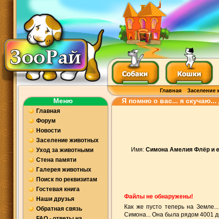
Главная
Заселение 
Меню
Я помню о вас... я скучаю...
Главная
Форум
Новости
Заселение животных
Имя:
Симона Амелия Флёр и е
Уход за животными
Стена памяти
Галерея животных
Поиск по реквизитам
Гостевая книга
Файлы не обнаружены!
Наши друзья
Как же пусто теперь на Земле..
Обратная связь
Симона... Она была рядом 4001 де
FAQ - ответы на