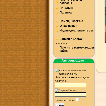
вопросы
Читальня
Полянка
- - - - - - -
Помощь ЗооРаю
О нас пишут
Индивидуальные темы
- - - - - - -
Записи в блогах
- - - - - - -
Прислать материал для
сайта
Авторизация
Имя пользователя или адрес
эл.почты
Пароль
Запомнить меня
Войти