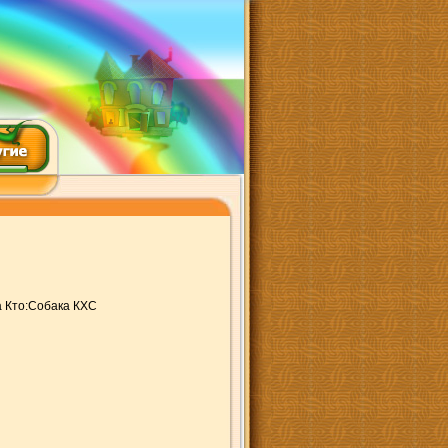
а Кто:Собака КХС