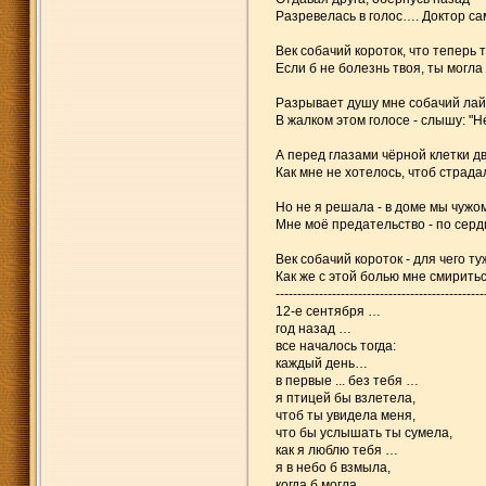
Разревелась в голос…. Доктор са
Век собачий короток, что теперь 
Если б не болезнь твоя, ты могла
Разрывает душу мне собачий лай
В жалком этом голосе - слышу: "Н
А перед глазами чёрной клетки дв
Как мне не хотелось, чтоб страда
Но не я решала - в доме мы чужом
Мне моё предательство - по серд
Век собачий короток - для чего т
Как же с этой болью мне смириться
------------------------------------------------
12-е сентября …
год назад …
все началось тогда:
каждый день…
в первые ... без тебя …
я птицей бы взлетела,
чтоб ты увидела меня,
что бы услышать ты сумела,
как я люблю тебя …
я в небо б взмыла,
когда б могла,