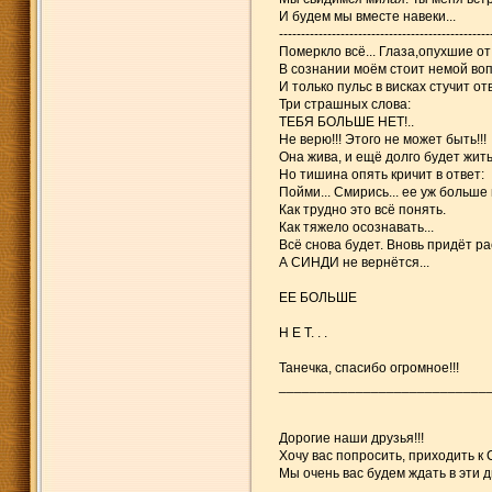
И будем мы вместе навеки...
------------------------------------------------
Померкло всё... Глаза,опухшие от
В сознании моём стоит немой вопр
И только пульс в висках стучит от
Три страшных слова:
ТЕБЯ БОЛЬШЕ НЕТ!..
Не верю!!! Этого не может быть!!!
Она жива, и ещё долго будет жить!
Но тишина опять кричит в ответ:
Пойми... Смирись... ее уж больше н
Как трудно это всё понять.
Как тяжело осознавать...
Всё снова будет. Вновь придёт рас
А СИНДИ не вернётся...
ЕЕ БОЛЬШЕ
Н Е Т. . .
Танечка, спасибо огромное!!!
___________________________
Дорогие наши друзья!!!
Хочу вас попросить, приходить к 
Мы очень вас будем ждать в эти дн