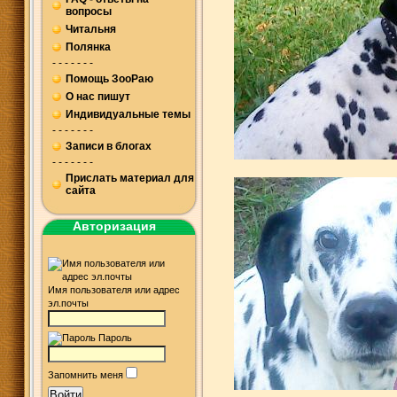
вопросы
Читальня
Полянка
- - - - - - -
Помощь ЗооРаю
О нас пишут
Индивидуальные темы
- - - - - - -
Записи в блогах
- - - - - - -
Прислать материал для
сайта
Авторизация
Имя пользователя или адрес
эл.почты
Пароль
Запомнить меня
Войти