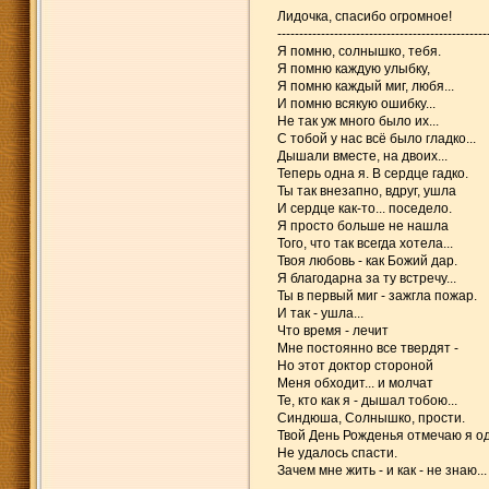
Лидочка, спасибо огромное!
------------------------------------------------
Я помню, солнышко, тебя.
Я помню каждую улыбку,
Я помню каждый миг, любя...
И помню всякую ошибку...
Не так уж много было их...
С тобой у нас всё было гладко...
Дышали вместе, на двоих...
Теперь одна я. В сердце гадко.
Ты так внезапно, вдруг, ушла
И сердце как-то... поседело.
Я просто больше не нашла
Того, что так всегда хотела...
Твоя любовь - как Божий дар.
Я благодарна за ту встречу...
Ты в первый миг - зажгла пожар.
И так - ушла...
Что время - лечит
Мне постоянно все твердят -
Но этот доктор стороной
Меня обходит... и молчат
Те, кто как я - дышал тобою...
Синдюша, Солнышко, прости.
Твой День Рожденья отмечаю я о
Не удалось спасти.
Зачем мне жить - и как - не знаю...