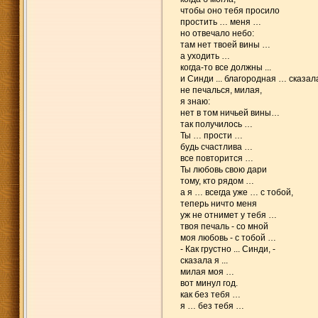
чтобы оно тебя просило
простить … меня …
но отвечало небо:
там нет твоей вины …
а уходить …
когда-то все должны ...
и Синди ... благородная … сказал
не печалься, милая,
я знаю:
нет в том ничьей вины…
так получилось …
Ты … прости …
будь счастлива …
все повторится …
Ты любовь свою дари
тому, кто рядом …
а я … всегда уже … с тобой,
теперь ничто меня
уж не отнимет у тебя …
твоя печаль - со мной
моя любовь - с тобой …
- Как грустно ... Синди, -
сказала я ...
милая моя …
вот минул год.
как без тебя …
я … без тебя …