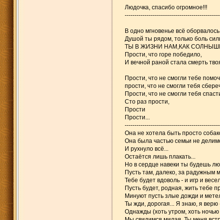
Людочка, спасибо огромное!!!
------------------------------------------------
В одно мгновенье всё оборвалось.
Душой ты рядом, только боль сил
ТЫ В ЖИЗНИ НАМ,КАК СОЛНЫШКО
Прости, что горе победило,
И вечной раной стала смерть твоя
Прости, что не смогли тебе помоч
прости, что не смогли тебя сбере
Прости, что не смогли тебя спаст
Сто раз прости,
Прости
Прости...
------------------------------------------------
Она не хотела быть просто собак
Она была частью семьи не делим
И рухнуло всё...
Остаётся лишь плакать...
Но в сердце навеки ты будешь л
Пусть там, далеко, за радужным 
Тебе будет вдоволь - и игр и весе
Пусть будет, родная, жить тебе пр
Минуют пусть злые дожди и мете
Ты жди, дорогая... Я знаю, я верю 
Однажды (хоть утром, хоть ночью 
Мы свидимся милая. Ты меня встр