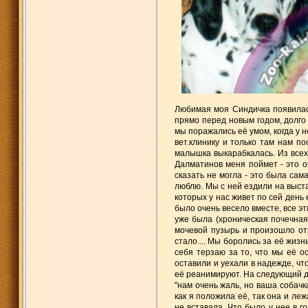
Любимая моя Синдичка появилась
прямо перед новым годом, долго 
мы поражались её умом, когда у н
вет.клинику и только там нам п
малышка выкарабкалась. Из всех
Далматинов меня поймет - это о
сказать не могла - это была сам
люблю. Мы с ней ездили на выст
которых у нас живет по сей день
было очень весело вместе, все эт
уже была (хроническая почечная
мочевой пузырь и произошло отр
стало.... Мы боролись за её жиз
себя терзаю за то, что мы её о
оставили и уехали в надежде, чт
её реанимируют. На следующий ден
"нам очень жаль, но ваша собачк
как я положила её, так она и ле
не вставала. Что было у нее в голов