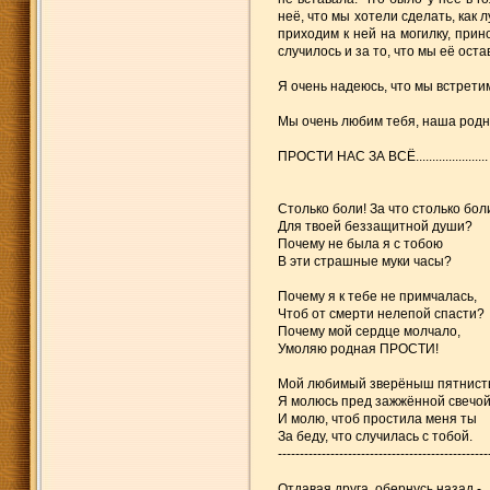
неё, что мы хотели сделать, как лучше..
приходим к ней на могилку, прин
случилось и за то, что мы её оста
Я очень надеюсь, что мы встретим
Мы очень любим тебя, наша родн
ПРОСТИ НАС ЗА ВСЁ......................
Столько боли! За что столько бол
Для твоей беззащитной души?
Почему не была я с тобою
В эти страшные муки часы?
Почему я к тебе не примчалась,
Чтоб от смерти нелепой спасти?
Почему мой сердце молчало,
Умоляю родная ПРОСТИ!
Мой любимый зверёныш пятнист
Я молюсь пред зажжённой свечо
И молю, чтоб простила меня ты
За беду, что случилась с тобой.
------------------------------------------------
Отдавая друга, обернусь назад -