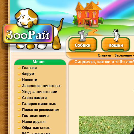
Главная
Заселение 
Меню
Синдичка, как же я тебя лю
Главная
Форум
Новости
Заселение животных
Уход за животными
Стена памяти
Галерея животных
Поиск по реквизитам
Гостевая книга
Наши друзья
Обратная связь
FAQ - ответы на