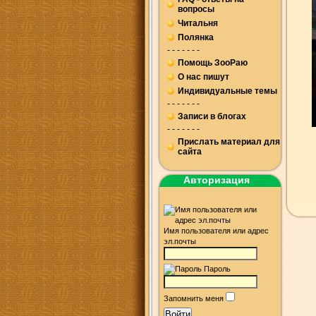
вопросы
Читальня
Полянка
- - - - - - -
Помощь ЗооРаю
О нас пишут
Индивидуальные темы
- - - - - - -
Записи в блогах
- - - - - - -
Прислать материал для
сайта
Авторизация
Имя пользователя или адрес
эл.почты
Пароль
Запомнить меня
Войти