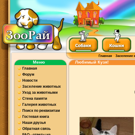
Главная
Заселение 
Меню
Любимый Кузя!
Главная
Форум
Новости
Заселение животных
Уход за животными
Стена памяти
Галерея животных
Поиск по реквизитам
Гостевая книга
Наши друзья
Обратная связь
FAQ - ответы на