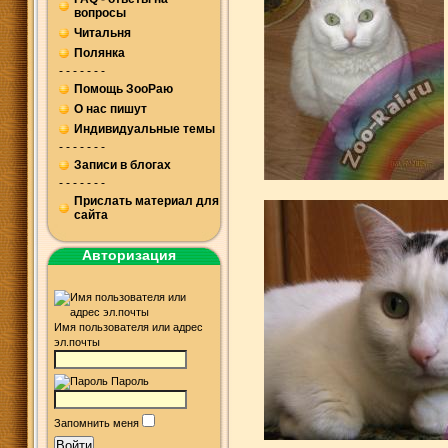
вопросы
Читальня
Полянка
- - - - - - -
Помощь ЗооРаю
О нас пишут
Индивидуальные темы
- - - - - - -
Записи в блогах
- - - - - - -
Прислать материал для
сайта
Авторизация
Имя пользователя или адрес
эл.почты
Пароль
Запомнить меня
Войти