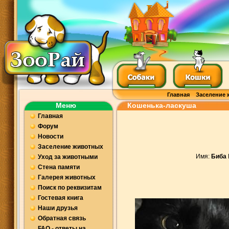
Главная
Заселение 
Меню
Кошенька-ласкуша
Главная
Форум
Новости
Заселение животных
Имя:
Биба
Уход за животными
Стена памяти
Галерея животных
Поиск по реквизитам
Гостевая книга
Наши друзья
Обратная связь
FAQ - ответы на