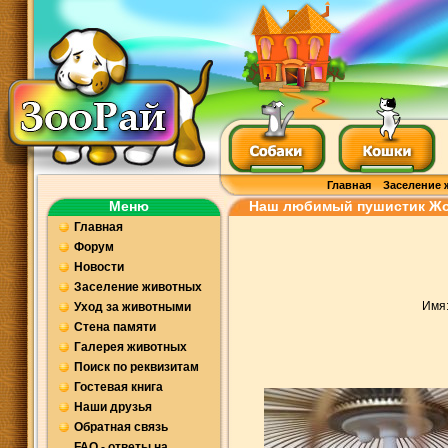
Главная
Заселение 
Меню
Наш любимый пушистик Жор
Главная
Форум
Новости
Заселение животных
Имя
Уход за животными
Стена памяти
Галерея животных
Поиск по реквизитам
Гостевая книга
Наши друзья
Обратная связь
FAQ - ответы на