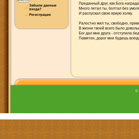
Преданный друг, как Бога награда
Забыли данные
Много летал ты, болтал без умол
входа?
И распускал свою яркую холку.
Регистрация
Ралостно жил ты, свободно, прив
В жизни твоей всего было доволь
Бог дал мне друга - отступила бед
Памятен, дорог мне будешь всегд
©