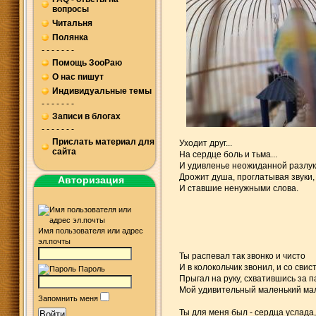
вопросы
Читальня
Полянка
- - - - - - -
Помощь ЗооРаю
О нас пишут
Индивидуальные темы
- - - - - - -
Записи в блогах
- - - - - - -
Прислать материал для
Уходит друг...
сайта
На сердце боль и тьма...
И удивленье неожиданной разлук
Дрожит душа, проглатывая звуки,
Авторизация
И ставшие ненужными слова.
Имя пользователя или адрес
эл.почты
Ты распевал так звонко и чисто
И в колокольчик звонил, и со свис
Пароль
Прыгал на руку, схватившись за п
Мой удивительный маленький мал
Запомнить меня
Ты для меня был - сердца услада,
Войти