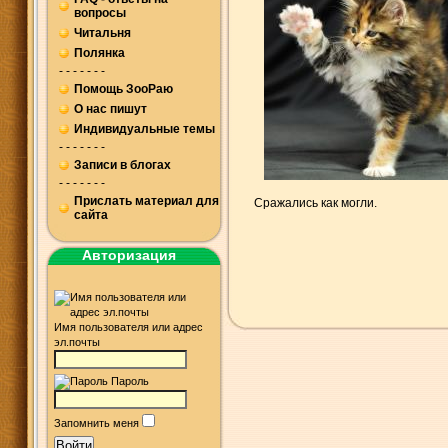
вопросы
Читальня
Полянка
- - - - - - -
Помощь ЗооРаю
О нас пишут
Индивидуальные темы
- - - - - - -
Записи в блогах
- - - - - - -
Прислать материал для
Сражались как могли.
сайта
Авторизация
Имя пользователя или адрес
эл.почты
Пароль
Запомнить меня
Войти