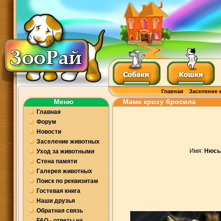
Главная
Заселение 
Меню
Мама кроху бросила
Главная
Форум
Новости
Заселение животных
Имя:
Нюсь
Уход за животными
Стена памяти
Галерея животных
Поиск по реквизитам
Гостевая книга
Наши друзья
Обратная связь
FAQ - ответы на