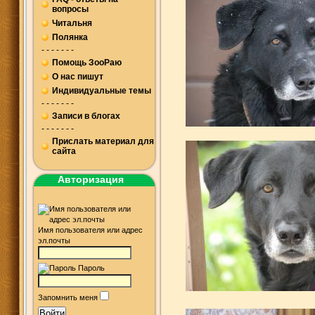
вопросы
Читальня
Полянка
- - - - - - -
Помощь ЗооРаю
О нас пишут
Индивидуальные темы
- - - - - - -
Записи в блогах
- - - - - - -
Прислать материал для
сайта
Авторизация
Имя пользователя или адрес
эл.почты
Пароль
Запомнить меня
Войти