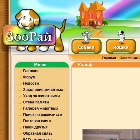
Главная
Заселение 
Меню
Ральф
Главная
Форум
Новости
Заселение животных
Уход за животными
Стена памяти
Галерея животных
Поиск по реквизитам
Гостевая книга
Наши друзья
Обратная связь
FAQ - ответы на