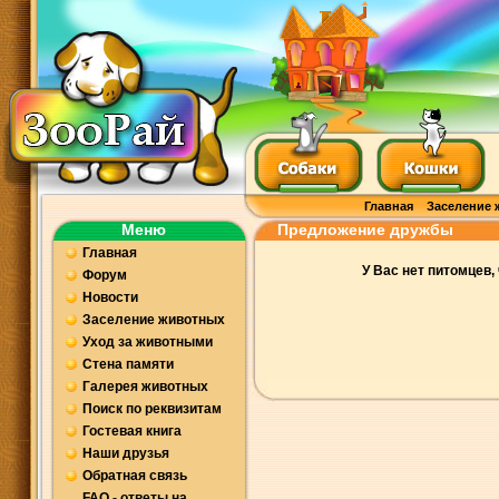
Главная
Заселение 
Меню
Предложение дружбы
Главная
У Вас нет питомцев
Форум
Новости
Заселение животных
Уход за животными
Стена памяти
Галерея животных
Поиск по реквизитам
Гостевая книга
Наши друзья
Обратная связь
FAQ - ответы на