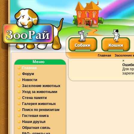
Главная
Заселение 
×
Меню
Ошибк
Главная
Для пр
зареги
Форум
Новости
Заселение животных
Уход за животными
Стена памяти
Галерея животных
Поиск по реквизитам
Гостевая книга
Наши друзья
Обратная связь
FAQ - ответы на