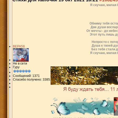
Я скучаю, милая К
Обниму тебя осто
Две души воспари
От мечты - до небес
Этот путь лишь д
Непросто с поте
Душа к твоей ду
ВЕРА58
Без тебя стали 
Я скучаю, милая К
Не в сети
Гуру
Сообщений: 1371
Спасибо получено: 3385