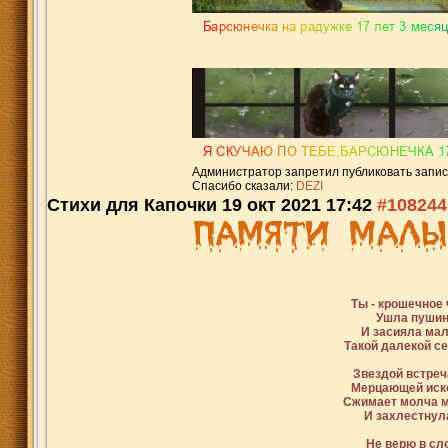
Администратор запретил публиковать запис
Спасибо сказали:
DEZI
Стихи для Капочки
19 окт 2021 17:42
#108244
Ты - крошечное ч
Ушла пушинк
И засияла мал
Такой далекой се
Звездой встреч
Мерцающей иско
Сжимает молча м
И захлестнула
Не верю в сло