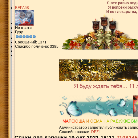
Я все равно ведь
Я вопреки рассу
ВЕРА58
И нет лекарства,
Не в сети
Гуру
Сообщений: 1371
Спасибо получено: 3385
Администратор запретил публиковать запис
Спасибо сказали:
DEZI
Стихи для Капочки
19 окт 2021 18:21
#108245