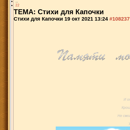
...
22
ТЕМА: Стихи для Капочки
Стихи для Капочки
19 окт 2021 13:24
#108237
И о
Крош
Не смо