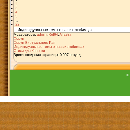
1
2
3
4
5
...
22
Модераторы:
admin
,
Rel64
,
Aliastra
Форум
Форум Виртуального Рая
Индивидуальные темы о наших любимцах
Стихи для Капочки
Время создания страницы: 0.097 секунд
©