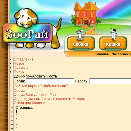
Главная
Заселение 
Оглавление
Новое
Правила
Поиск
Добро пожаловать,
Гость
Логин:
Пароль:
Забыли пароль?
Забыли логин?
Форум
Форум Виртуального Рая
Индивидуальные темы о наших любимцах
Стихи для Капочки
Страница:
1
2
3
4
5