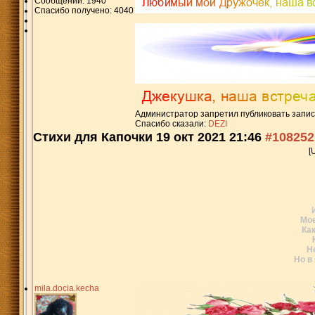
Сообщений: 1940
Спасибо получено: 4040
Администратор запретил публиковать запис
Спасибо сказали:
DEZI
Стихи для Капочки
19 окт 2021 21:46
#108252
[
Мое
Ка
Не
Но в
mila.docia.kecha