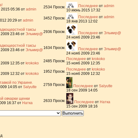
а!
Последнее
от
admin
2534
Просм.
 2015 05:36
от
admin
10 июнь 2015 17:32
Последнее
от
admin
3452
Просм.
2012 20:29
от
admin
18 янв 2013 12:02
адкощерстной таксы
2936
Просм.
Последнее
от
Эльмир@
 2009 23:46
от
Эльмир@
24 нояб 2009 23:46
адкощерстной таксы
1634
Просм.
Последнее
от
Эльмир@
 2009 23:46
от
Эльмир@
24 нояб 2009 23:46
Последнее
от
krokoko
2485
Просм.
 2009 12:35
от
krokoko
15 нояб 2009 12:35
Последнее
от
krokoko
1952
Просм.
 2009 12:32
от
krokoko
15 нояб 2009 12:32
тавкой по Украине.
2759
Просм.
Последнее
от
Salyutte
2009 14:05
от
Salyutte
18 сен 2009 14:05
ой овчарки щенки
2633
Просм.
Последнее
от
Натка
2009 16:37
от
Натка
15 сен 2009 18:16
нд