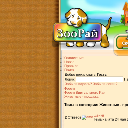
Оглавление
Новое
Правила
Поиск
Добро пожаловать,
Гость
Логин:
Па
Забыли пароль?
Забыли логин?
Форум
Форум Виртуального Рая
Животные - продажа
Темы в категории: Животные - пр
щенки
2
Ответов
Тема начата 24 мая 