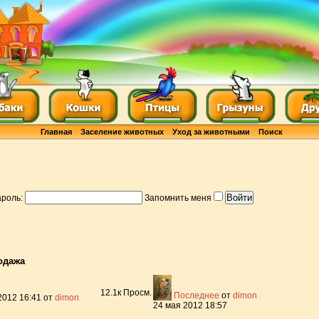
Главная
Заселение животных
Уход за животными
Поиск
роль:
Запомнить меня
одажа
12.1к
Просм.
Последнее
от
dimon
2012 16:41
от
dimon
24 мая 2012 18:57