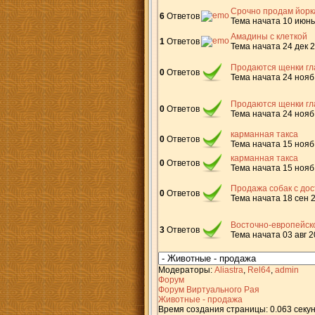
Срочно продам йорк
6
Ответов
Тема начата 10 июнь
Амадины с клеткой
1
Ответов
Тема начата 24 дек 
Продаются щенки гл
0
Ответов
Тема начата 24 нояб
Продаются щенки гл
0
Ответов
Тема начата 24 нояб
карманная такса
0
Ответов
Тема начата 15 нояб
карманная такса
0
Ответов
Тема начата 15 нояб
Продажа собак с дос
0
Ответов
Тема начата 18 сен 
Восточно-европейск
3
Ответов
Тема начата 03 авг 
Модераторы:
Aliastra
,
Rel64
,
admin
Форум
Форум Виртуального Рая
Животные - продажа
Время создания страницы: 0.063 секу