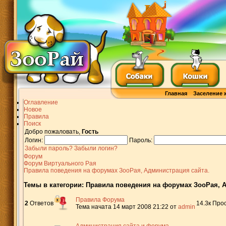
Главная
Заселение 
Оглавление
Новое
Правила
Поиск
Добро пожаловать,
Гость
Логин:
Пароль:
Забыли пароль?
Забыли логин?
Форум
Форум Виртуального Рая
Правила поведения на форумах ЗооРая, Администрация сайта.
Темы в категории: Правила поведения на форумах ЗооРая, 
Правила Форума
2
Ответов
14.3к
Прос
Тема начата 14 март 2008 21:22
от
admin