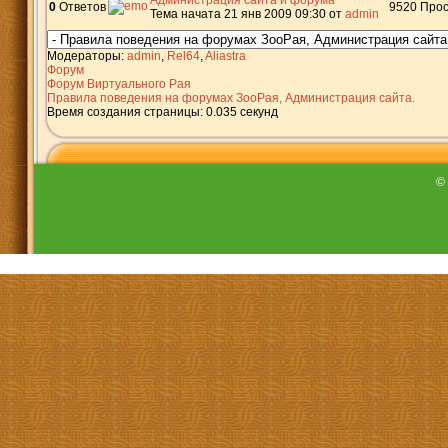
Администрация сайта и форума
0
Ответов
9520
Прос
Тема начата 21 янв 2009 09:30
от
admin
Модераторы:
admin
,
Rel64
,
Aliastra
Форум
Форум Виртуального Рая
Правила поведения на форумах ЗооРая, Администрация сайта.
Время создания страницы: 0.035 секунд
©