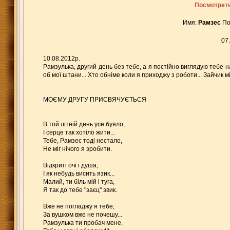
Посмотреть
Имя:
Рамзес
По
07
10.08.2012р.
Рамзулька, другий день без тебе, а я постійно виглядую тебе на
об мої штани... Хто обніме коли я приходжу з роботи... Зайчик мій
МОЄМУ ДРУГУ ПРИСВЯЧУЄТЬСЯ
В той літній день усе буяло,
І серце так хотіло жити...
Тебе, Рамзес тоді нестало,
Не міг нічого я зробити.
Відкриті очі і душа,
І як небудь висить язик...
Малий, ти біль мій і туга,
Я так до тебе "заєц" звик.
Вже не погладжу я тебе,
За вушком вже не почешу...
Рамзулька ти пробач мене,