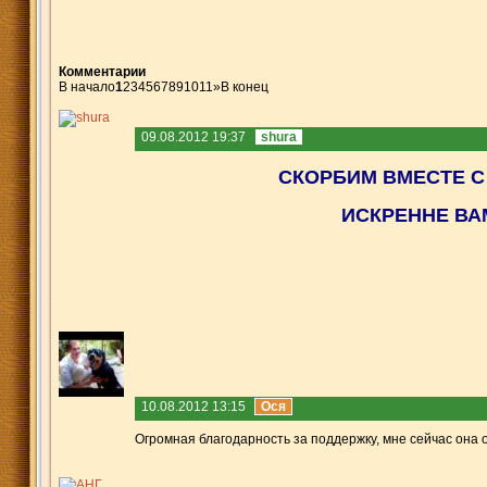
Комментарии
В начало
1
2
3
4
5
6
7
8
9
10
11
»
В конец
09.08.2012 19:37
shura
СКОРБИМ ВМЕСТЕ С 
ИСКРЕ
ННЕ ВА
10.08.2012 13:15
Ося
Огромная благодарность за поддержку, мне сейчас она о