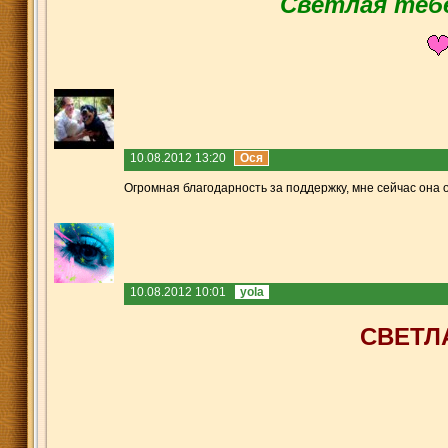
Светлая тебе
10.08.2012 13:20
Ося
Огромная благодарность за поддержку, мне сейчас она о
10.08.2012 10:01
yola
СВЕТЛ