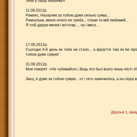
Тебе у серці збережу!!!
11.08.2012р.
Рамзес, Назарчик за тобою дуже сильно сумує...
Рамзулька, менні нічого не треба... тільки ти мій любимий...
Я тобі дарую мячик і кісточку..... ну і мясо...
17.08.2012р.
Сьогодні 9-й день як тебе не стало... а відчуття такі як би 
тобою дуже сумую!
31.08.2012р.
Мне говорят: «Не «убивайся», Ведь это был всего лишь пёс!» 
Заєц, я дуже за тобою сумую... от і літо закінчилось, а на серці 
Друзья 1, ож