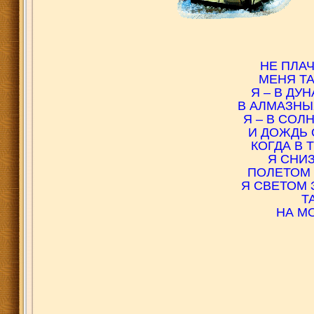
НЕ ПЛАЧ
МЕНЯ ТА
Я – В ДУ
В АЛМАЗНЫ
Я – В СОЛ
И ДОЖДЬ 
КОГДА В 
Я СНИ
ПОЛЕТОМ 
Я СВЕТОМ 
Т
НА М