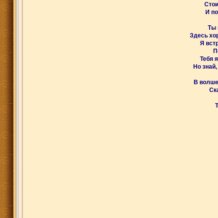
Стои
И по
Ты 
Здесь хо
Я встр
П
Тебя 
Но знай,
В волше
Ска
Т