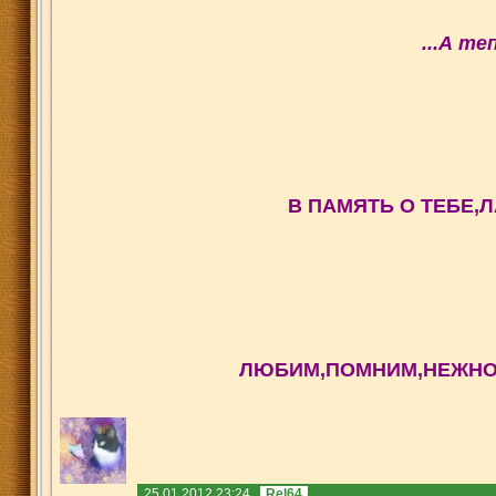
...А те
В ПАМЯТЬ О ТЕБЕ,
ЛЮБИМ
,ПОМНИМ,НЕЖНО
25.01.2012 23:24
Rel64