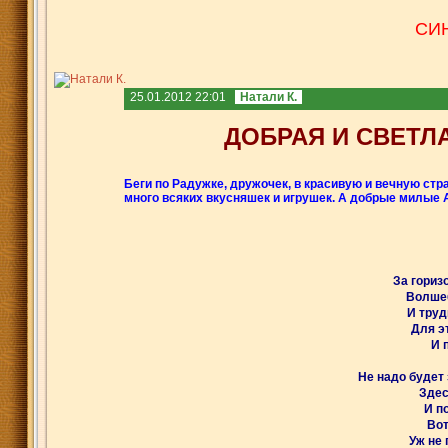
СИ
25.01.2012 22:01
Натали К.
ДОБРАЯ И СВЕТЛ
Беги по Радужке, дружочек, в красивую и вечную стра
много всяких вкусняшек и игрушек. А добрые милые
За гориз
Волшеб
И труд
Для э
И 
Не надо будет 
Здес
И п
Вот
Уж не 