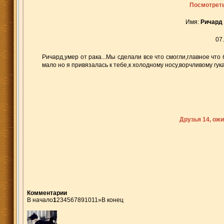
Посмотреть
Имя:
Ричард
07
Ричард,умер от рака...Мы сделали все что смогли,главное что 
мало но я привязалась к тебе,к холодному носу,ворчливому гука
Друзья 14, ож
Комментарии
В начало
1
2
3
4
5
6
7
8
9
10
11
»
В конец