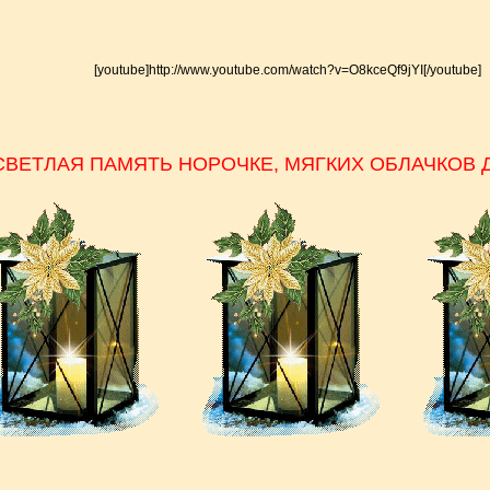
[youtube]http://www.youtube.co
m/watch?v=O8kceQf9jYI[/youtube
]
ВЕТЛ
АЯ ПАМЯТЬ НОРОЧКЕ, МЯГКИХ ОБЛАЧКОВ Д