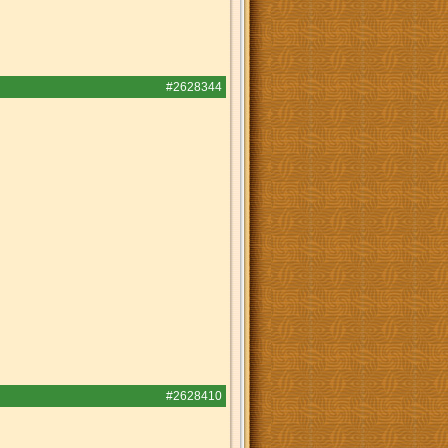
#2628344
#2628410