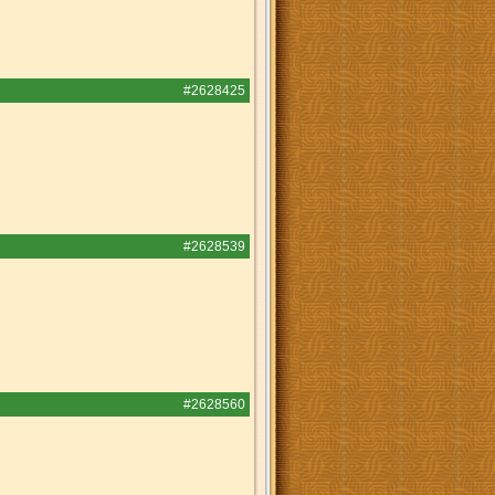
#2628425
#2628539
#2628560