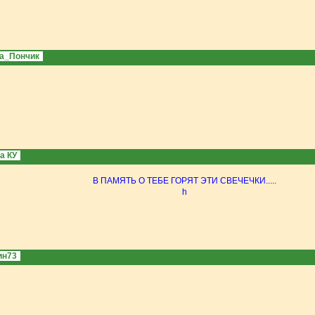
а_Пончик
а КУ
В ПАМЯТЬ О ТЕБЕ ГОРЯТ ЭТИ СВЕЧЕЧКИ.....
h
ин73