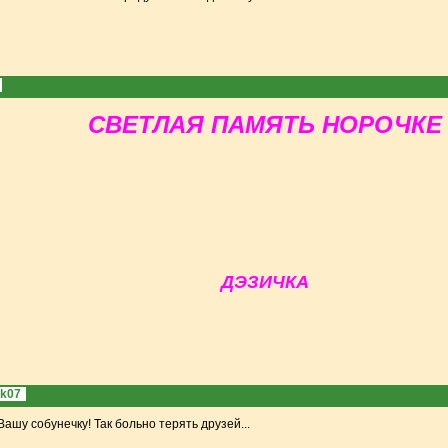
СВЕ
ТЛАЯ ПАМЯТЬ НОРОЧКЕ
ДЭЗИЧ
КА
ak07
ашу собунечку! Так больно терять друзей...