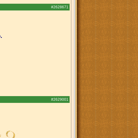
#2628671
.
#2629001