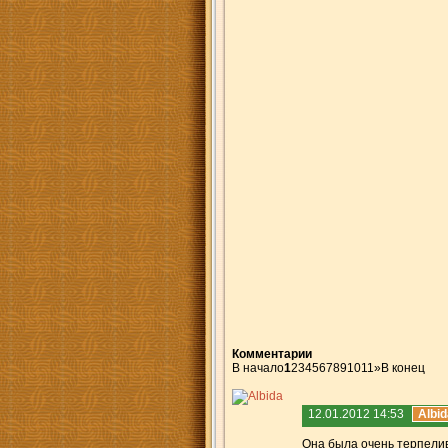
Комментарии
В начало
1
2
3
4
5
6
7
8
9
10
11
»
В конец
12.01.2012 14:53
Albid
Она была очень терпеливо