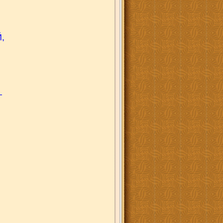
,
,
–