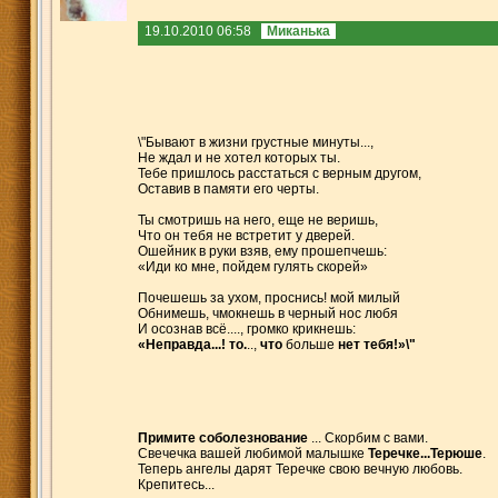
19.10.2010 06:58
Миканька
\"Бывают в жизни грустные минуты...,
Не ждал и не хотел которых ты.
Тебе пришлось расстаться с верным другом,
Оставив в памяти его черты.
Ты смотришь на него, еще не веришь,
Что он тебя не встретит у дверей.
Ошейник в руки взяв, ему прошепчешь:
«Иди ко мне, пойдем гулять скорей»
Почешешь за ухом, проснись! мой милый
Обнимешь, чмокнешь в черный нос любя
И осознав всё...., громко крикнешь:
«Неправда...!
то.
..,
что
больше
нет тебя!»\"
Примите соболезнование
... Скорбим с вами.
Свечечка вашей любимой малышке
Теречке...Терюше
.
Теперь ангелы дарят Теречке свою вечную любовь.
Крепитесь...