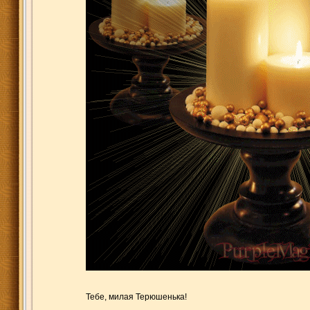
Тебе, милая Терюшенька!