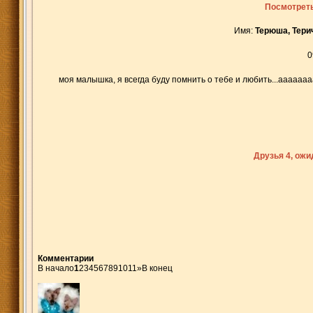
Посмотреть
Имя:
Терюша, Тери
0
моя малышка, я всегда буду помнить о тебе и любить...ааааааааа
Друзья 4, ож
Комментарии
В начало
1
2
3
4
5
6
7
8
9
10
11
»
В конец