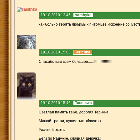
19.10.2010 12:45
sambyka
как больно терять любимых питомцев.Искренне сочувств
19.10.2010 15:03
Terichka
Спасибо вам всем большое......!!!!!!!!!!!!!!!!!
!!
19.10.2010 15:46
Тосенька
Светлая память тебе, дорогая Теричка!
Мягкой травки, пушистых облачков...
Удачной охоты...
Беги по Радужке, славная девочка!