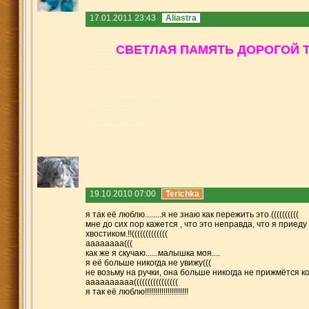
17.01.2011 23:43
Aliastra
........
........
........
........
........
СВЕТЛ
АЯ ПАМЯТЬ ДОРОГОЙ 
………
........
........
........
........
........
........
........
........
............
............
..........
..........
..........
..........
..........
..........
..........
..........
19.10.2010 07:00
Terichka
я так её люблю........я не знаю как пережить это.((((((((((
мне до сих пор кажется , что это неправда, что я приеду 
хвостиком.!!(((((((((((((
ааа
ааааа(((
как же я скучаю......малышка моя....
я её больше никогда не увижу(((
не возьму на ручки, она больше никогда не прижмётся ко 
аааааааааа((((((((((((((((
я так её люблю!!!!!!!!!!!!!!!!!!!!!