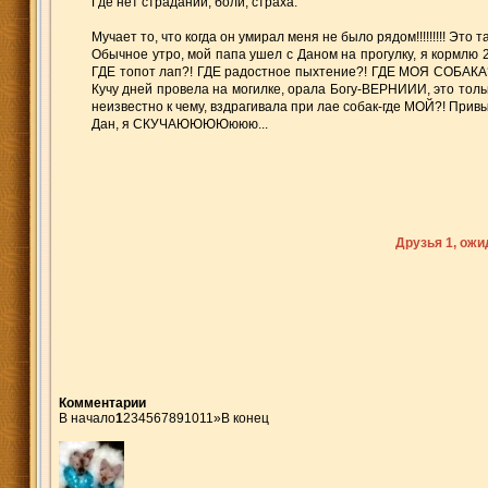
Где нет страданий, боли, страха.
Мучает то, что когда он умирал меня не было рядом!!!!!!!!! Это та
Обычное утро, мой папа ушел с Даном на прогулку, я кормлю 2-х
ГДЕ топот лап?! ГДЕ радостное пыхтение?! ГДЕ МОЯ СОБАКА?! В
Кучу дней провела на могилке, орала Богу-ВЕРНИИИ, это толь
неизвестно к чему, вздрагивала при лае собак-где МОЙ?! Привык
Дан, я СКУЧАЮЮЮЮююю...
Друзья 1, ож
Комментарии
В начало
1
2
3
4
5
6
7
8
9
10
11
»
В конец