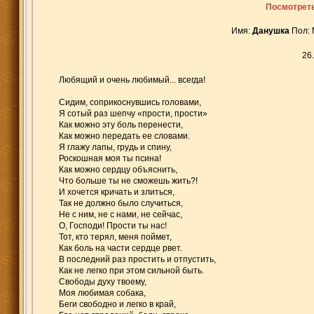
Посмотреть
Имя:
Данушка
Пол: 
26
Любящий и очень любимый... всегда!
Сидим, соприкоснувшись головами,
Я сотый раз шепчу «прости, прости»
Как можно эту боль перенести,
Как можно передать ее словами.
Я глажу лапы, грудь и спину,
Роскошная моя ты псина!
Как можно сердцу объяснить,
Что больше ты не сможешь жить?!
И хочется кричать и злиться,
Так не должно было случиться,
Не с ним, не с нами, не сейчас,
О, Господи! Прости ты нас!
Тот, кто терял, меня поймет,
Как боль на части сердце рвет.
В последний раз простить и отпустить,
Как не легко при этом сильной быть.
Свободы духу твоему,
Моя любимая собака,
Беги свободно и легко в край,