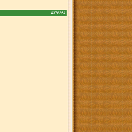
#378364