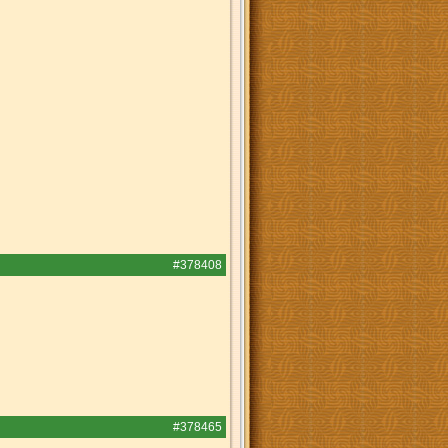
#378408
#378465