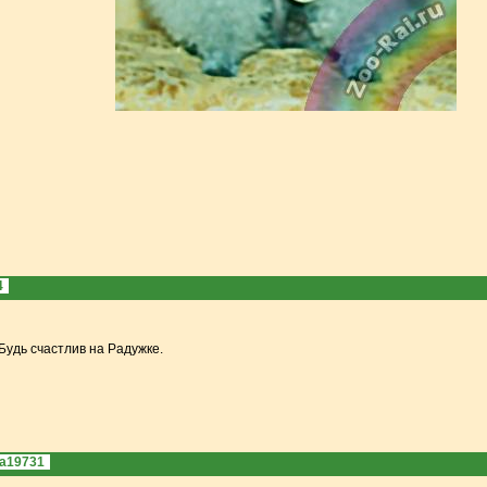
4
удь счастлив на Радужке.
ra19731