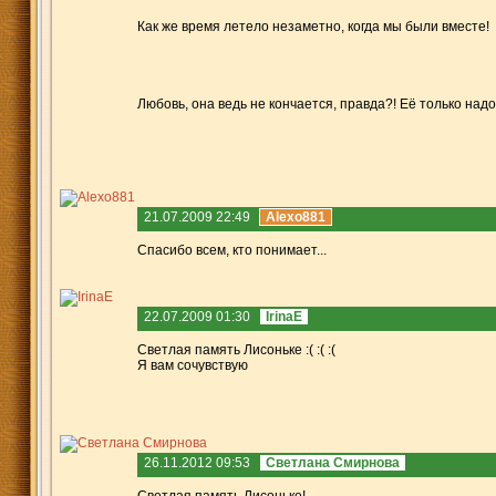
Как же время летело незаметно, когда мы были вместе!
Любовь, она ведь не кончается, правда?! Её только на
21.07.2009 22:49
Alexo881
Спасибо всем, кто понимает...
22.07.2009 01:30
IrinaE
Светлая память Лисоньке :( :( :(
Я вам сочувствую
26.11.2012 09:53
Светлана Смирнова