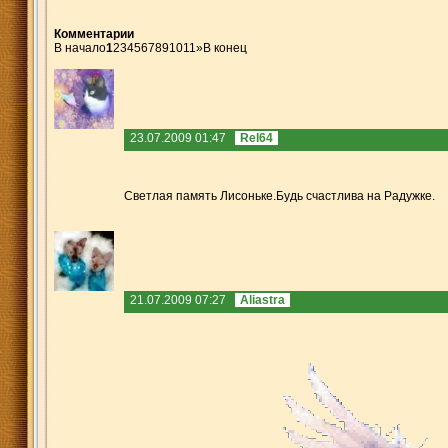
Комментарии
В начало
1
2
3
4
5
6
7
8
9
10
11
»
В конец
23.07.2009 01:47
Rel64
Светлая память Лисоньке.Будь счастлива на Радужке.
21.07.2009 07:27
Aliastra