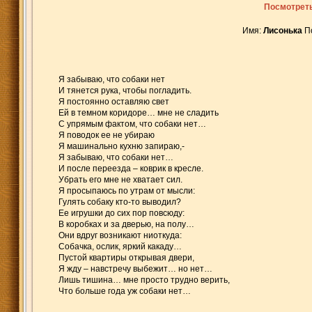
Посмотреть
Имя:
Лисонька
П
Я забываю, что собаки нет
И тянется рука, чтобы погладить.
Я постоянно оставляю свет
Ей в темном коридоре… мне не сладить
С упрямым фактом, что собаки нет…
Я поводок ее не убираю
Я машинально кухню запираю,-
Я забываю, что собаки нет…
И после переезда – коврик в кресле.
Убрать его мне не хватает сил.
Я просыпаюсь по утрам от мысли:
Гулять собаку кто-то выводил?
Ее игрушки до сих пор повсюду:
В коробках и за дверью, на полу…
Они вдруг возникают ниоткуда:
Собачка, ослик, яркий какаду…
Пустой квартиры открывая двери,
Я жду – навстречу выбежит… но нет…
Лишь тишина… мне просто трудно верить,
Что больше года уж собаки нет…