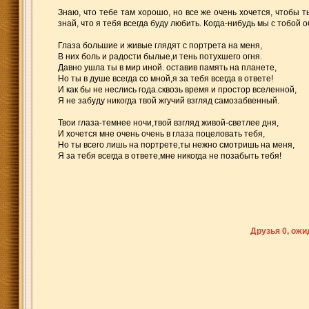
Знаю, что тебе там хорошо, но все же очень хочется, чтобы 
знай, что я тебя всегда буду любить. Когда-нибудь мы с тобой
Глаза большие и живые глядят с портрета на меня,
В них боль и радости былые,и тень потухшего огня.
Давно ушла ты в мир иной. оставив память на планете,
Но ты в душе всегда со мной,я за тебя всегда в ответе!
И как бы не неслись года.сквозь время и простор вселенной,
Я не забуду никогда твой жгучий взгляд самозабвенный.
Твои глаза-темнее ночи,твой взгляд живой-светлее дня,
И хочется мне очень очень в глаза поцеловать тебя,
Но ты всего лишь на портрете,ты нежно смотришь на меня,
Я за тебя всегда в ответе,мне никогда не позабыть тебя!
Друзья 0, ож