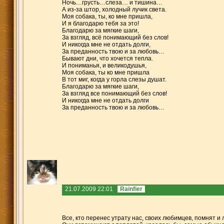
Ночь…грусть…слеза… и тишина…
А из-за штор, холодный лучик света.
Моя собака, ты, ко мне пришла,
И я благодарю тебя за это!
Благодарю за мягкие шаги,
За взгляд, всё понимающий без слов!
И никогда мне не отдать долги,
За преданность твою и за любовь…
Бывают дни, что хочется тепла.
И пониманья, и великодушья,
Моя собака, ты ко мне пришла
В тот миг, когда у горла слезы душат.
Благодарю за мягкие шаги,
За взгляд все понимающий без слов!
И никогда мне не отдать долги
За преданность твою и за любовь…
21.07.2009 22:01
Rainfier
Все, кто перенес утрату нас, своих любимцев, помнят и 