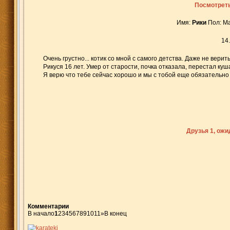
Посмотреть
Имя:
Рики
Пол: М
14
Очень грустно... котик со мной с самого детства. Даже не верит
Рикуся 16 лет. Умер от старости, почка отказала, перестал куш
Я верю что тебе сейчас хорошо и мы с тобой еще обязательно
Друзья 1, ож
Комментарии
В начало
1
2
3
4
5
6
7
8
9
10
11
»
В конец