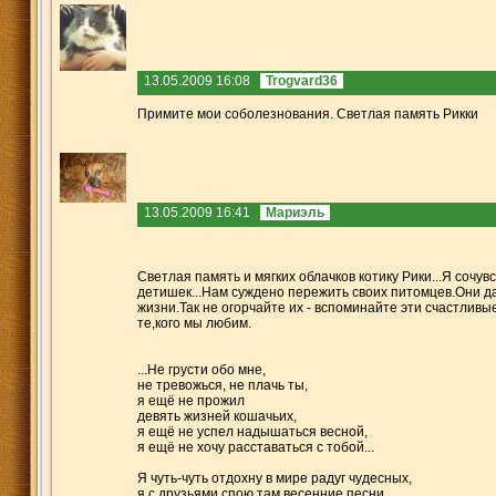
13.05.2009 16:08
Trogvard36
Примите мои соболезнования. Светлая память Рикки
13.05.2009 16:41
Мариэль
Светлая память и мягких облачков котику Рики...Я сочу
детишек...Нам суждено пережить своих питомцев.Они да
жизни.Так не огорчайте их - вспоминайте эти счастливы
те,кого мы любим.
...Не грусти обо мне,
не тревожься, не плачь ты,
я ещё не прожил
девять жизней кошачьих,
я ещё не успел надышаться весной,
я ещё не хочу расставаться с тобой...
Я чуть-чуть отдохну в мире радуг чудесных,
я с друзьями спою там весенние песни,