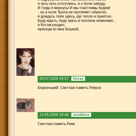
я чуть-чуть отосплюсь, я о боли забуду,
И тогда я вернусь! И мы счастливы будем!
...ну а если Тропа не проляжет обратно,
я дождусь тебя здесь, где тепло и приятно.
Буду ждать, буду звать и поплачу немножко...
я Котом уходил,
приходи ко мне Кошкой...
28.07.2009 19:57
Натка
Бедненький. Светлая память Рикусе.
13.05.2009 19:48
sendilove
Светлая память Рики