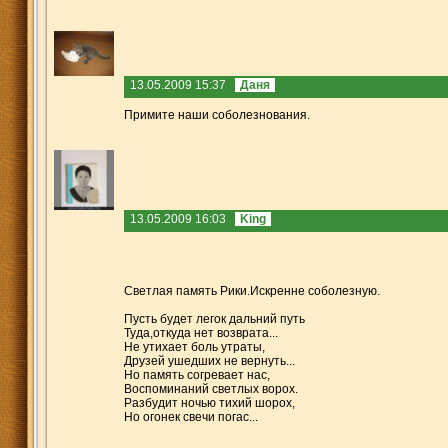
13.05.2009 15:37
Даня
Примите наши соболезнования.
13.05.2009 16:03
King
Светлая память Рики.Искренне соболезную.
Пусть будет легок дальний путь
Туда,откуда нет возврата...
Не утихает боль утраты,
Друзей ушедших не вернуть...
Но память согревает нас,
Воспоминаний светлых ворох.
Разбудит ночью тихий шорох,
Но огонек свечи погас...