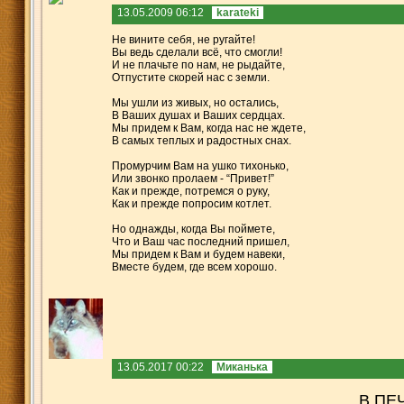
13.05.2009 06:12
karateki
Не вините себя, не ругайте!
Вы ведь сделали всё, что смогли!
И не плачьте по нам, не рыдайте,
Отпустите скорей нас с земли.
Мы ушли из живых, но остались,
В Ваших душах и Ваших сердцах.
Мы придем к Вам, когда нас не ждете,
В самых теплых и радостных снах.
Промурчим Вам на ушко тихонько,
Или звонко пролаем - “Привет!”
Как и прежде, потремся о руку,
Как и прежде попросим котлет.
Но однажды, когда Вы поймете,
Что и Ваш час последний пришел,
Мы придем к Вам и будем навеки,
Вместе будем, где всем хорошо.
13.05.2017 00:22
Миканька
В ПЕ