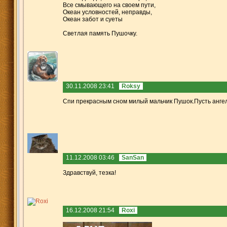
Все смывающего на своем пути,
Океан условностей, неправды,
Океан забот и суеты
Светлая память Пушочку.
30.11.2008 23:41
Roksy
Cпи прекрасным сном милый мальчик Пушок.Пусть ангелы
11.12.2008 03:46
SanSan
Здравствуй, тезка!
16.12.2008 21:54
Roxi