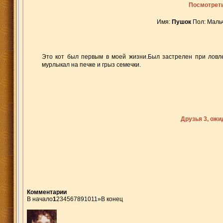
Посмотреть
Имя:
Пушок
Пол: Маль
Это кот был первым в моей жизни.Был застрелен при ловле
мурлыкал на печке и грыз семечки.
Друзья 3, ож
Комментарии
В начало
1
2
3
4
5
6
7
8
9
10
11
»
В конец