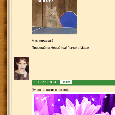
А ты играешь?
Приьегай на Новый год! Рыжик и Мафи
21.12.2008 03:41
Натка
Пушок, сладких снов тебе.