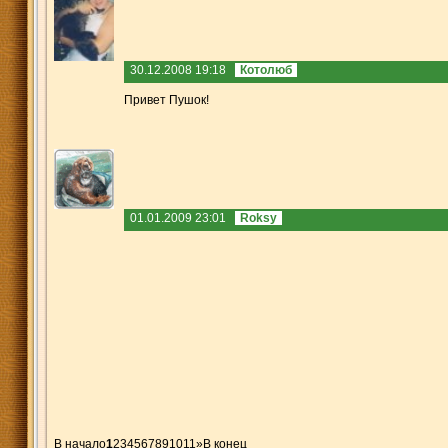
30.12.2008 19:18
Котолюб
Привет Пушок!
01.01.2009 23:01
Roksy
В начало
1
2
3
4
5
6
7
8
9
10
11
»
В конец