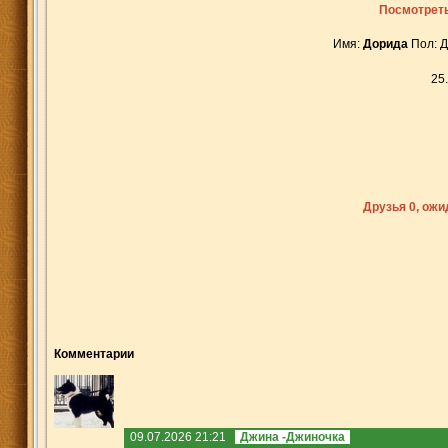
Посмотреть
Имя:
Дорида
Пол: 
25
Друзья 0, ож
Комментарии
09.07.2026 21:21
Джина -Джиночка