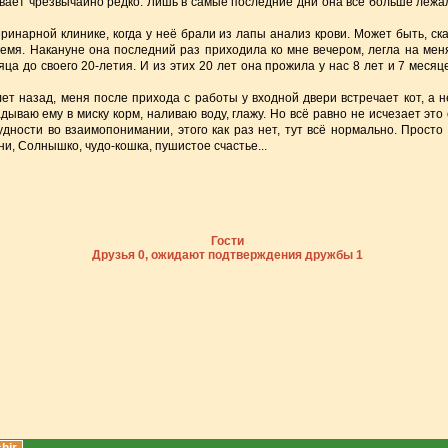
ает чрезвычайно редко. Лишь в самые последние дни она всё больше лежа
ринарной клинике, когда у неё брали из лапы анализ крови. Может быть, ск
емя. Накануне она последний раз приходила ко мне вечером, легла на меня
ца до своего 20-летия. И из этих 20 лет она прожила у нас 8 лет и 7 месяце
лет назад, меня после прихода с работы у входной двери встречает кот, а н
дываю ему в миску корм, наливаю воду, глажу. Но всё равно не исчезает это
трудности во взаимопонимании, этого как раз нет, тут всё нормально. Прос
ни, Солнышко, чудо-кошка, пушистое счастье...
Гости
Друзья 0, ожидают подтверждения дружбы 1