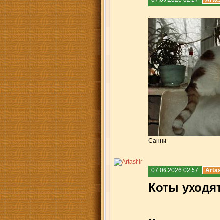
07.06.2026 02:27
Artas
.
Санни
07.06.2026 02:57
Artas
Коты уходят