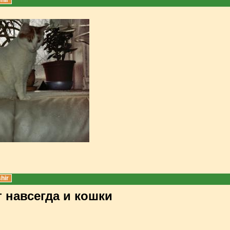
hir
hir
 навсегда и кошки