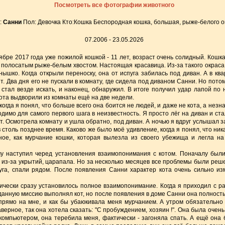
Посмотреть все фотографии животного
:
Санни
Пол: Девочка Кто:Кошка Беспородная кошка, большая, рыже-белого о
07.2006 - 23.05.2026
тябре 2017 года уже пожилой кошкой - 11 лет, возраст очень солидный. Кош
полосатым рыже-белым хвостом. Настоящая красавица. Из-за такого окраса 
нышко. Когда открыли переноску, она от испуга забилась под диван. А в кв
т. Два дня его не пускали в комнату, где сидела под диваном Санни. Но пото
 стал везде искать, и наконец, обнаружил. В итоге получил удар лапой по 
кота выдворили из комнаты ещё на две недели.
огда я понял, что больше всего она боится не людей, и даже не кота, а нез
димо для самого первого шага в неизвестность. Я просто лёг на диван и ст
т. Осмотрела комнату и ушла обратно, под диван. А ночью я вдруг услышал з
 столь позднее время. Каково же было моё удивление, когда я понял, что ника
ное, как мурчание кошки, которая вылезла из своего убежища и легла на
у наступил черед установления взаимопонимания с котом. Поначалу были
 из-за укрытий, царапала. Но за несколько месяцев все проблемы были реше
уга, спали рядом. После появления Санни характер кота очень сильно из
ически сразу установилось полное взаимопонимание. Когда я приходил с р
 данную миссию выполнял кот, но после появления в доме Санни она полность
прямо на мне, и как бы убаюкивала меня мурчанием. А утром обязательно 
аверное, так она хотела сказать: "С пробуждением, хозяин !". Она была очен
компьютером, она теребила меня, фактически - загоняла спать. А ещё она б