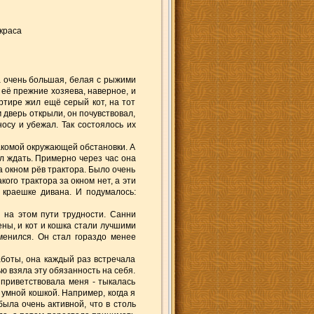
краса
ка очень большая, белая с рыжими
её прежние хозяева, наверное, и
артире жил ещё серый кот, на тот
м дверь открыли, он почувствовал,
носу и убежал. Так состоялось их
накомой окружающей обстановки. А
ал ждать. Примерно через час она
а окном рёв трактора. Было очень
кого трактора за окном нет, а эти
 краешке дивана. И подумалось:
 на этом пути трудности. Санни
ны, и кот и кошка стали лучшими
менился. Он стал гораздо менее
аботы, она каждый раз встречала
ю взяла эту обязанность на себя.
приветствовала меня - тыкалась
ь умной кошкой. Например, когда я
ыла очень активной, что в столь