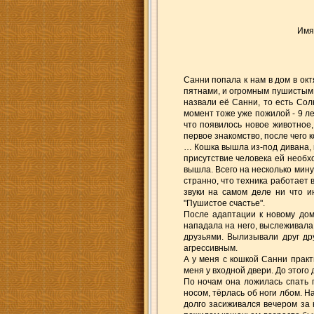
Имя
Санни попала к нам в дом в ок
пятнами, и огромным пушистым 
назвали её Санни, то есть Сол
момент тоже уже пожилой - 9 ле
что появилось новое животное,
первое знакомство, после чего 
… Кошка вышла из-под дивана, к
присутствие человека ей необхо
вышла. Всего на несколько мину
странно, что техника работает в
звуки на самом деле ни что и
"Пушистое счастье".
После адаптации к новому дом
нападала на него, выслеживала
друзьями. Вылизывали друг др
агрессивным.
А у меня с кошкой Санни практ
меня у входной двери. До этого
По ночам она ложилась спать 
носом, тёрлась об ноги лбом. Н
долго засиживался вечером за 