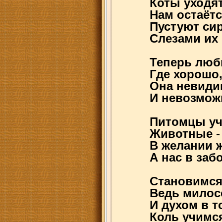
Коты уходят
Нам остаётс
Пустуют си
Слезами их 
Теперь люб
Где хорошо,
Она невидим
И невозмож
Питомцы уч
Животные - 
В желании 
А нас в заб
Становимся
Ведь милос
И духом в т
Коль учимся