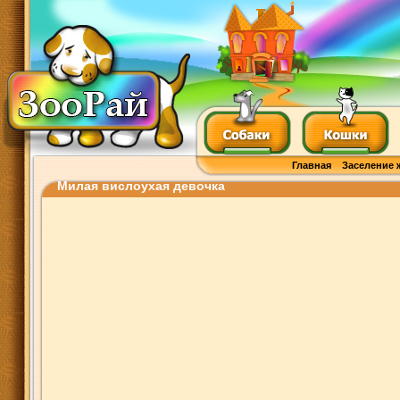
Главная
Заселение 
Милая вислоухая девочка