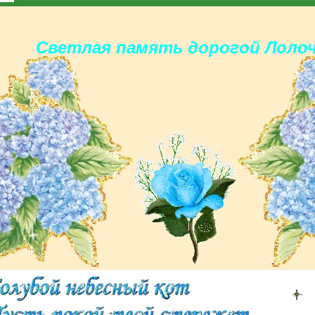
Светлая память дорогoй Лолоч