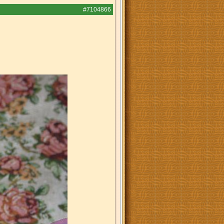
#7104866