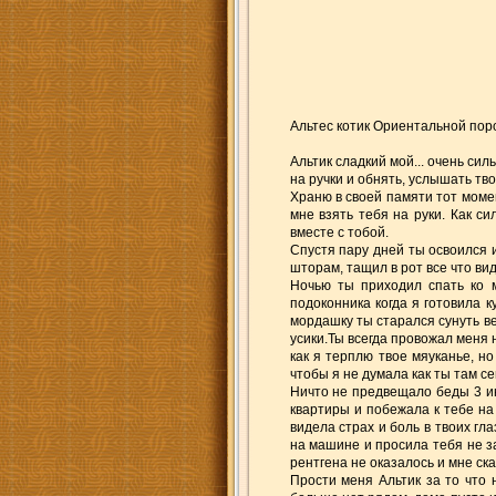
Альтес котик Ориентальной по
Альтик сладкий мой... очень сил
на ручки и обнять, услышать тво
Храню в своей памяти тот момен
мне взять тебя на руки. Как с
вместе с тобой.
Спустя пару дней ты освоился и
шторам, тащил в рот все что вид
Ночью ты приходил спать ко 
подоконника когда я готовила 
мордашку ты старался сунуть в
усики.Ты всегда провожал меня 
как я терплю твое мяуканье, н
чтобы я не думала как ты там се
Ничто не предвещало беды 3 июн
квартиры и побежала к тебе на
видела страх и боль в твоих гл
на машине и просила тебя не з
рентгена не оказалось и мне ска
Прости меня Альтик за то что 