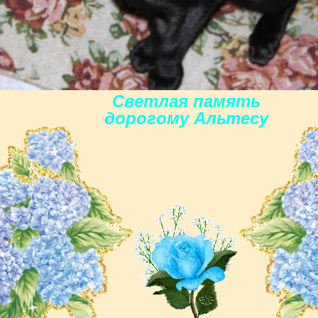
Светлая память
дорогoму Альтесу