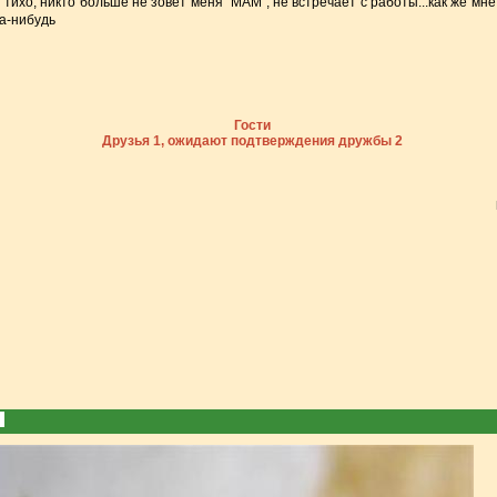
тихо, никто больше не зовет меня "МАМ", не встречает с работы...как же мне
да-нибудь
Гости
Друзья 1, ожидают подтверждения дружбы 2