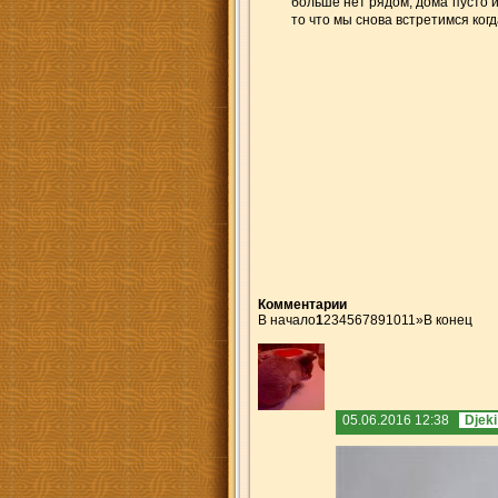
больше нет рядом, дома пусто и 
то что мы снова встретимся ког
Комментарии
В начало
1
2
3
4
5
6
7
8
9
10
11
»
В конец
05.06.2016 12:38
Djeki