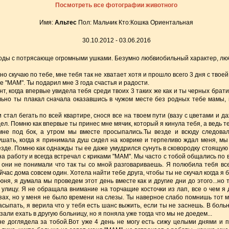
Посмотреть все фотографии животного
Имя:
Альтес
Пол: Мальчик Кто:Кошка Ориентальная
30.10.2012 - 03.06.2016
роды с потрясающе огромными ушками. Безумно любвиобильный характер, лю
ьно скучаю по тебе, мне тебя так не хватает хотя и прошло всего 3 дня с твое
е "МАМ". Ты подарил мне 3 года счастья и радости.
т, когда впервые увидела тебя среди твоих 3 таких же как и ты черных брати
ильно ты плакал сначала оказавшись в чужом месте без родных тебе мамы, 
 стал бегать по всей квартире, снося все на твоем пути (вазу с цветами и д
ел. Помню как впервые ты принес мне мячик, который я кинула тебя, а ведь те
мне под бок, а утром мы вместе просыпались.Ты везде и всюду следовал
кушать, когда я принимала душ сидел на коврике и терпеливо ждал меня, мы
езде. Помню как однажды ты ее даже умудрился сунуть в сковородку стоящую
на работу и всегда встречал с криками "МАМ". Мы часто с тобой общались по
о они не понимали что так ты со мной разговариваешь. Я полюбила тебя в
йчас дома совсем один. Хотела найти тебе друга, чтобы ты не скучал когда я 
я, я думала мы проведем этот день вместе как и другие дни до этого...но 
 улицу. Я не обращала внимание на торчащие косточки из лап, все о чем я
азах, но у меня не было времени на слезы. Ты наверное слабо помнишь тот 
асыпать, я верила что у тебя есть шанс выжить, если ты не заснешь. В бол
зали ехать в другую больницу, но я поняла уже тогда что мы не доедем...
не доглядела за тобой.Вот уже 4 день не могу есть сижу целыми днями и п