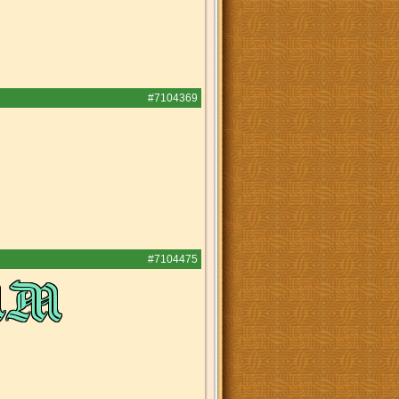
#7104369
#7104475