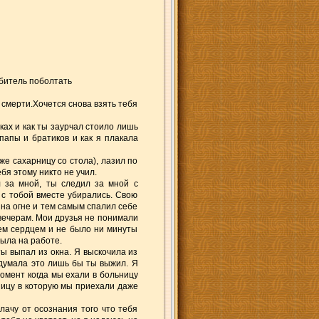
битель поболтать
й смерти.Хочется снова взять тебя
ках и как ты заурчал стоило лишь
папы и братиков и как я плакала
аже сахарницу со стола), лазил по
бя этому никто не учил.
 за мной, ты следил за мной с
 с тобой вместе убирались. Свою
 на огне и тем самым спалил себе
 вечерам. Мои друзья не понимали
сем сердцем и не было ни минуты
была на работе.
ты выпал из окна. Я выскочила из
 думала это лишь бы ты выжил. Я
момент когда мы ехали в больницу
ьницу в которую мы приехали даже
лачу от осознания того что тебя