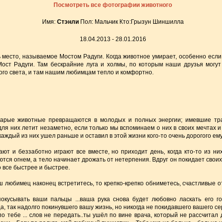
Посмотреть все фотографии животного
Имя:
Стэнли
Пол: Мальчик Кто:Грызун Шиншилла
18.04.2013 - 28.01.2016
 место, называемое Мостом Радуги. Когда животное умирает, особенно если
ост Радуги. Там бескрайние луга и холмы, по которым наши друзья могут 
ого света, и там нашим любимцам тепло и комфортно.
тарые животные превращаются в молодых и полных энергии; имевшие тра
ля них летит незаметно, если только мы вспоминаем о них в своих мечтах и
аждый из них ушел раньше и оставил в этой жизни кого-то очень дорогого ему
ют и беззаботно играют все вместе, но приходит день, когда кто-то из н
аются огнем, а тело начинает дрожать от нетерпения. Вдруг он покидает свои
о все быстрее и быстрее.
аш любимец наконец встретитесь, то крепко-крепко обниметесь, счастливые о
покусывать ваши пальцы ...ваша рука снова будет любовно ласкать его г
, так надолго покинувшего вашу жизнь, но никогда не покидавшего вашего се
по тебе ... слов не передать..ты ушёл по вине врача, который не рассчитал 