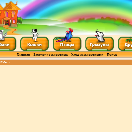
Главная
Заселение животных
Уход за животными
Поиск
о....