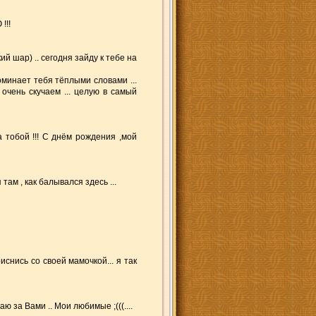
!!!
й шар) .. сегодня зайду к тебе на
споминает тебя тёплыми словами ...
 очень скучаем ... целую в самый
а тобой !!! С днём рождения ,мой
там , как балывался здесь ...
приснись со своей мамочкой... я так
чаю за Вами .. Мои любимые ;(((....