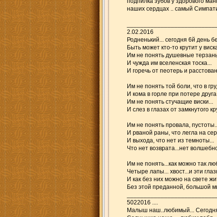
подпилка зубов у здорового манюн
наших сердцах .. самый Симпати
__________________________
2.02.2016
Родненький... сегодня 6й день без 
Быть может кто-то крутит у виска
Им не понять душевные терзанья
И чужда им вселенская тоска...
И горечь от пеотерь и расстовань
Им не понять той боли, что в груд
И кома в горле при потере друга.
Им не понять стучащие виски...
И слез в глазах от замкнутого кру
Им не понять провала, пустоты..
И рваной раны, что легла на сер
И выхода, что нет из темноты...
Что нет возврата...нет волшебно
Им не понять...как можно так люб
Четыре лапы... хвост...и эти глазк
И как без них можно на свете жит
Без этой преданной, большой мы
__________________________
5022016 ....
Малыш наш..любимый... Сегодня 