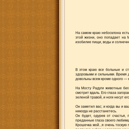
На самом краю небосклона есть
этой жизни, оно попадает на М
изобилие пищи, воды и солнечн
В этом краю все больные и с
здоровыми и сильными. Время д
довольны всем кроме одного — к
На Мосту Радуги животные бега
смотрит вдаль. Его глаза загор
зеленой травой, и ноги несут ег
Он заметил вас; и когда вы и в
никогда не расстанетесь.
Он будет, одурев от счастья, 
преданные глаза своего любимца
Крошечка мой...я очень тоскую 