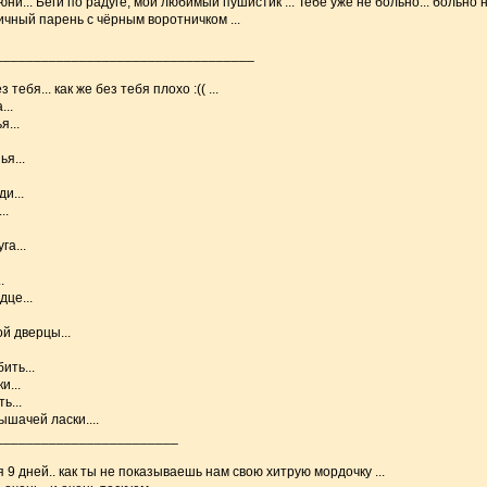
и... Беги по радуге, мой любимый пушистик ... Тебе уже не больно... больно нам
чный парень с чёрным воротничком ...
__________________________________
тебя... как же без тебя плохо :(( ...
...
...
я...
и...
..
га...
.
дце...
й дверцы...
ить...
и...
ь...
шачей ласки....
________________________
9 дней.. как ты не показываешь нам свою хитрую мордочку ...