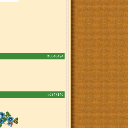
#6848424
#6847146