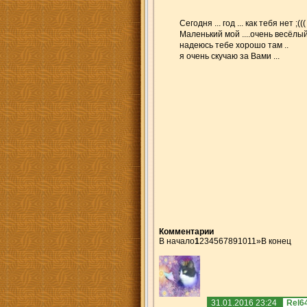
Сегодня ... год ... как тебя нет ;
Маленький мой ....очень весёлый
надеюсь тебе хорошо там ..
я очень скучаю за Вами ...
Комментарии
В начало
1
2
3
4
5
6
7
8
9
10
11
»
В конец
31.01.2016 23:24
Rel6