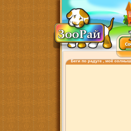
Беги по радуге , моё солнышк