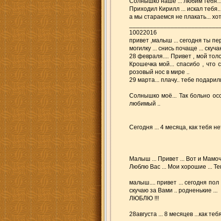
Солнышко наше ... любим тебя... 
Приходил Кирилл ... искал тебя..
а мы стараемся не плакать... хот
__________________________
10022016
привет ,малыш ... сегодня ты пе
могилку ... снись почаще ... скучаю
28 февраля.... Привет , мой тол
Крошечка мой... спасибо , что 
розовый нос в мире ..
29 марта... плачу.. тебе подарили
Солнышко моё... Так больно осо
любимый ..
Сегодня ... 4 месяца, как тебя н
Малыш ... Привет ... Вот и Мамоч
Люблю Вас ... Мои хорошие ... Те
малыш.... привет ... сегодня пол 
скучаю за Вами .. родненькие ...
ЛЮБЛЮ !!!
28августа ... 8 месяцев ...как теб