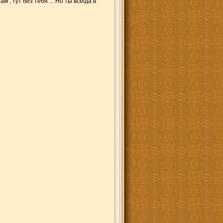
 , тут без тебя ... Но ты всегда в