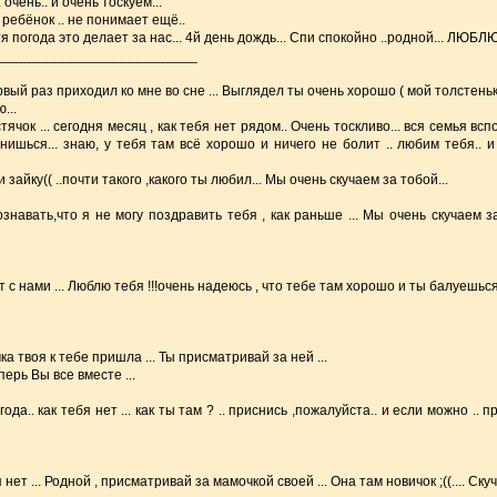
очень.. и очень тоскуем...
 ребёнок .. не понимает ещё..
я погода это делает за нас... 4й день дождь... Спи спокойно ..родной... ЛЮБЛЮ 
__________________________
рвый раз приходил ко мне во сне ... Выглядел ты очень хорошо ( мой толстеньки
...
стячок ... сегодня месяц , как тебя нет рядом.. Очень тоскливо... вся семья в
снишься... знаю, у тебя там всё хорошо и ничего не болит .. любим тебя.. и
 зайку(( ..почти такого ,какого ты любил... Мы очень скучаем за тобой...
знавать,что я не могу поздравить тебя , как раньше ... Мы очень скучаем з
ет с нами ... Люблю тебя !!!очень надеюсь , что тебе там хорошо и ты балуешься 
ка твоя к тебе пришла ... Ты присматривай за ней ...
перь Вы все вместе ...
года.. как тебя нет ... как ты там ? .. приснись ,пожалуйста.. и если можно .. 
я нет ... Родной , присматривай за мамочкой своей ... Она там новичок ;((.... Ску