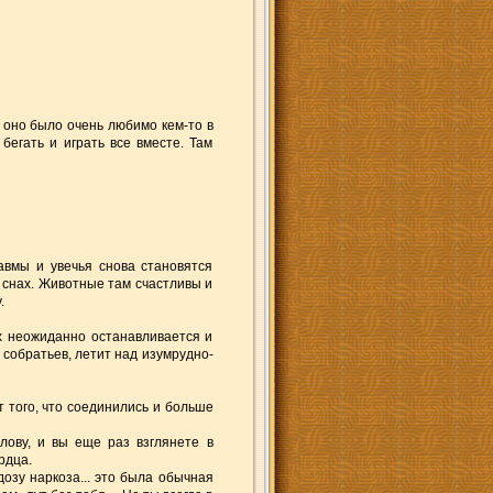
 оно было очень любимо кем-то в
бегать и играть все вместе. Там
вмы и увечья снова становятся
 снах. Животные там счастливы и
.
их неожиданно останавливается и
х собратьев, летит над изумрудно-
т того, что соединились и больше
олову, и вы еще раз взглянете в
рдца.
дозу наркоза... это была обычная