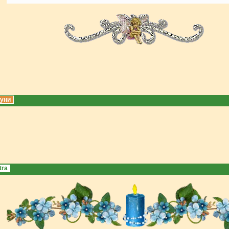
уни
tra