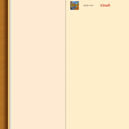
IrinaR
оффлайн