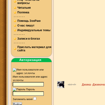
вопросы
Читальня
Полянка
- - - - - - -
Помощь ЗооРаю
О нас пишут
Индивидуальные темы
- - - - - - -
Записи в блогах
- - - - - - -
Прислать материал для
сайта
Авторизация
Имя пользователя или адрес
эл.почты
Джина -Джиночк
оффлайн
Пароль
Запомнить меня
Войти