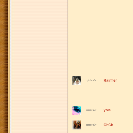
Rainfier
оффлайн
yola
оффлайн
ChCh
оффлайн