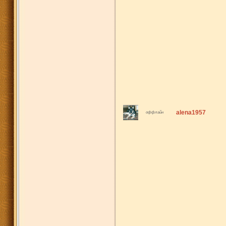
alena1957
оффлайн