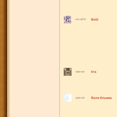
Betti
НА САЙТЕ
Irra
оффлайн
Валя Ильина
оффлайн