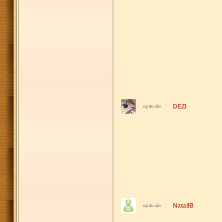
DEZI
оффлайн
NataliB
оффлайн