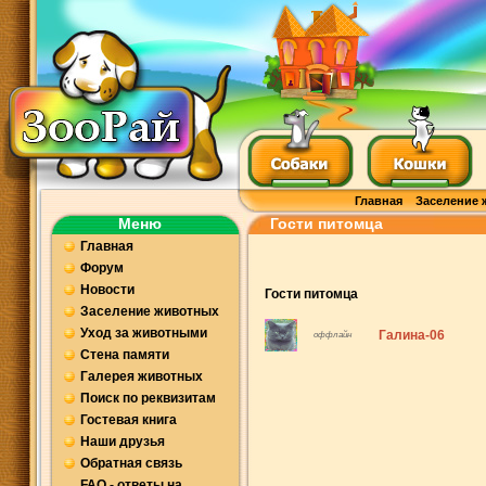
Главная
Заселение 
Меню
Гости питомца
Главная
Форум
Новости
Гости питомца
Заселение животных
Уход за животными
Галина-06
оффлайн
Стена памяти
Галерея животных
Поиск по реквизитам
Гостевая книга
Наши друзья
Обратная связь
FAQ - ответы на