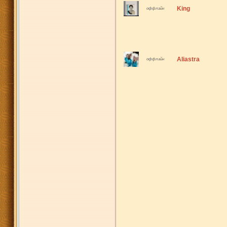
King
оффлайн
Aliastra
оффлайн