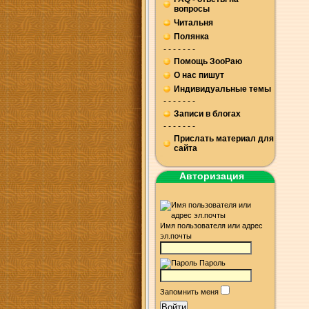
вопросы
Читальня
Полянка
- - - - - - -
Помощь ЗооРаю
О нас пишут
Индивидуальные темы
- - - - - - -
Записи в блогах
- - - - - - -
Прислать материал для
сайта
Авторизация
Имя пользователя или адрес
эл.почты
Пароль
Запомнить меня
Войти