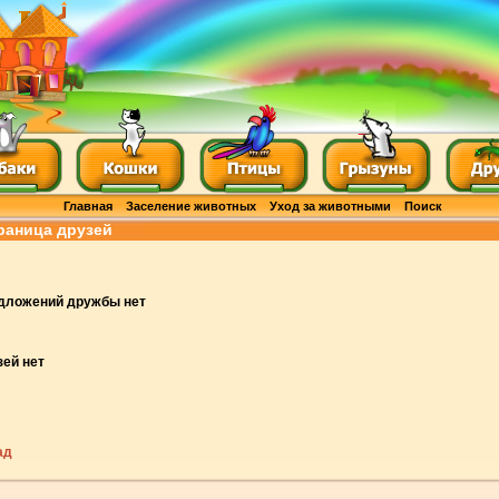
Главная
Заселение животных
Уход за животными
Поиск
раница друзей
дложений дружбы нет
ей нет
ад