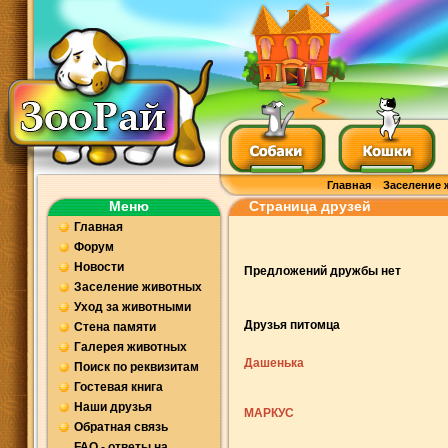
Главная
Заселение 
Меню
Страница друзей
Главная
Форум
Новости
Предложений дружбы нет
Заселение животных
Уход за животными
Друзья питомца
Стена памяти
Галерея животных
Дашенька
Поиск по реквизитам
Гостевая книга
Наши друзья
МАРКУС
Обратная связь
FAQ - ответы на