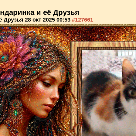
ндаринка и её Друзья
её Друзья
28 окт 2025 00:53
#127661