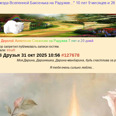
р запретил публиковать записи гостям.
али:
IrinaR
её Друзья
31 окт 2025 10:56
#127678
Моя Дарина, Даринюшка, Дарина-мандарина, будь счастлива за р
Я тебя очень сильно люблю...