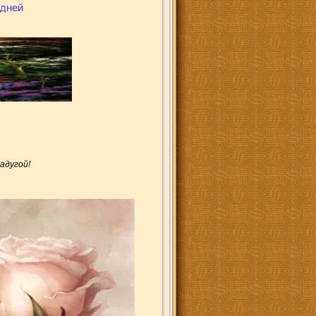
адугой!