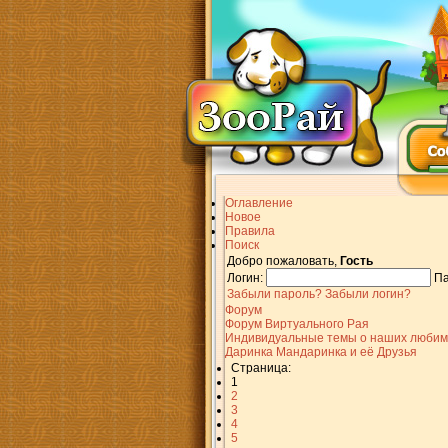
Оглавление
Новое
Правила
Поиск
Добро пожаловать,
Гость
Логин:
Па
Забыли пароль?
Забыли логин?
Форум
Форум Виртуального Рая
Индивидуальные темы о наших любим
Даринка Мандаринка и её Друзья
Страница:
1
2
3
4
5