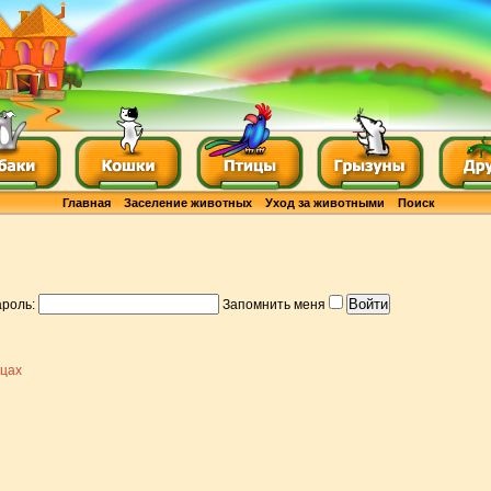
Главная
Заселение животных
Уход за животными
Поиск
роль:
Запомнить меня
цах