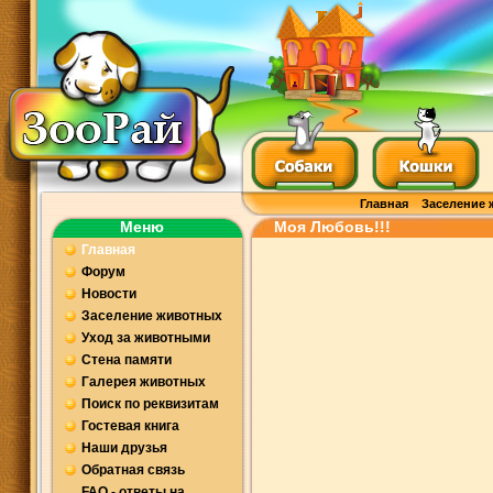
Главная
Заселение 
Меню
Моя Любовь!!!
Главная
Форум
Новости
Заселение животных
Уход за животными
Стена памяти
Галерея животных
Поиск по реквизитам
Гостевая книга
Наши друзья
Обратная связь
FAQ - ответы на