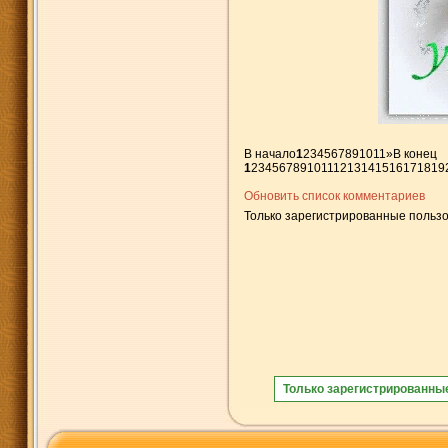
В начало
1
2
3
4
5
6
7
8
9
10
11
»
В конец
1
2
3
4
5
6
7
8
9
10
11
12
13
14
15
16
17
18
19
Обновить список комментариев
Только зарегистрированные пользо
Только зарегистрированны