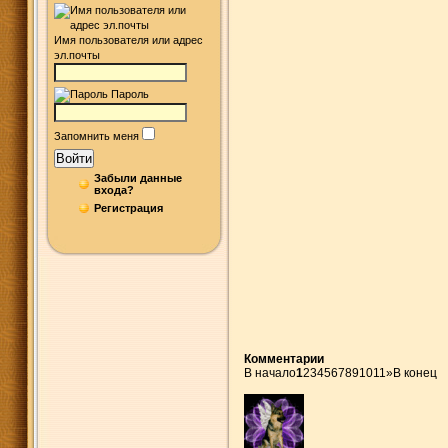
Имя пользователя или адрес
эл.почты
Пароль
Запомнить меня
Войти
Забыли данные
входа?
Регистрация
Комментарии
В начало
1
2
3
4
5
6
7
8
9
10
11
»
В конец